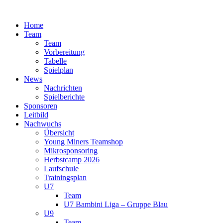
Zum
Inhalt
Home
springen
Team
Team
Vorbereitung
Tabelle
Spielplan
News
Nachrichten
Spielberichte
Sponsoren
Leitbild
Nachwuchs
Übersicht
Young Miners Teamshop
Mikrosponsoring
Herbstcamp 2026
Laufschule
Trainingsplan
U7
Team
U7 Bambini Liga – Gruppe Blau
U9
Team