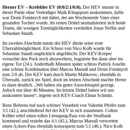
Herner EV – Krefelder EV (0:0/2:1/6:0).
Der HEV musste in
dieser Partie ohne Verteidiger Maik Klingsporn auskommen, dafür
war Denis Fominych mit dabei, der am Wochenende Vater einer
gesunden Tochter wurde. Im ersten Drittel neutralisierten sich beide
Teams, die wenigen Tormöglichkeiten vereitelten Jonas Neffin und
Sebastian Staudt.
Im zweiten Abschnitt nutzte der HEV direkt seine erste
Überzahlmöglichkeit. Ein Schuss von Nico Kolb wurde für
Sebastian Staudt unglücklich abgefälscht. Der KEV-Keeper
versuchte den Puck noch abzuwehren, bugsierte ihn dann aber ins
eigene Tor (24.). Anderthalb Minuten später schloss Patrick Asselin
eine schöne Kombination über Marcus Marsall und Denis Fominych
zum 2:0 ab. Der KEV kam durch Martin Mahkovec, ebenfalls in
Überzahl, zurück ins Spiel, doch im letzten Abschnitt machte Herne
es dann deutlich. „Wir haben ein gutes Auswärtsspiel gezeigt.
Jedoch nur über 40 Minuten. Im letzten Drittel haben wir uns
auskontern lassen“, ärgerte sich KEV-Coach Elmar Schmitz.
Rene Behrens traf nach schöner Vorarbeit von Valentin Pfeifer zum
3:1 (42.), anschließend fiel der KEV in sich zusammen. Colton
Kehler erlief einen tollen Liesegang-Pass von der Strafbank
kommend und erzielte das 4:1 (45.), Marcus Marsall verwertete
einen Ackers-Pass ebenfalls konsequent zum 5:1 (46.). Nico Kolb