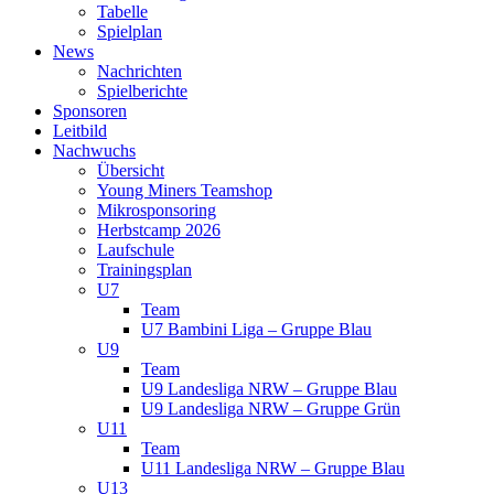
Tabelle
Spielplan
News
Nachrichten
Spielberichte
Sponsoren
Leitbild
Nachwuchs
Übersicht
Young Miners Teamshop
Mikrosponsoring
Herbstcamp 2026
Laufschule
Trainingsplan
U7
Team
U7 Bambini Liga – Gruppe Blau
U9
Team
U9 Landesliga NRW – Gruppe Blau
U9 Landesliga NRW – Gruppe Grün
U11
Team
U11 Landesliga NRW – Gruppe Blau
U13