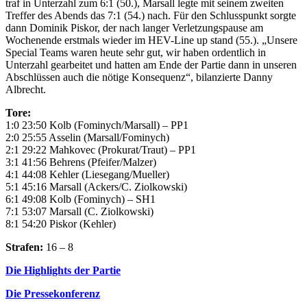
traf in Unterzahl zum 6:1 (50.), Marsall legte mit seinem zweiten
Treffer des Abends das 7:1 (54.) nach. Für den Schlusspunkt sorgte
dann Dominik Piskor, der nach langer Verletzungspause am
Wochenende erstmals wieder im HEV-Line up stand (55.). „Unsere
Special Teams waren heute sehr gut, wir haben ordentlich in
Unterzahl gearbeitet und hatten am Ende der Partie dann in unseren
Abschlüssen auch die nötige Konsequenz“, bilanzierte Danny
Albrecht.
Tore:
1:0 23:50 Kolb (Fominych/Marsall) – PP1
2:0 25:55 Asselin (Marsall/Fominych)
2:1 29:22 Mahkovec (Prokurat/Traut) – PP1
3:1 41:56 Behrens (Pfeifer/Malzer)
4:1 44:08 Kehler (Liesegang/Mueller)
5:1 45:16 Marsall (Ackers/C. Ziolkowski)
6:1 49:08 Kolb (Fominych) – SH1
7:1 53:07 Marsall (C. Ziolkowski)
8:1 54:20 Piskor (Kehler)
Strafen:
16 – 8
Die Highlights der Partie
Die Pressekonferenz