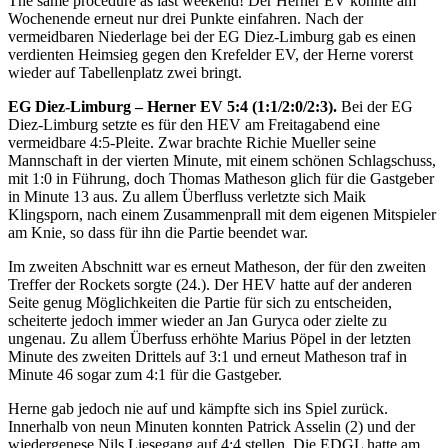
The same procedure as last weekend! Der Herner EV konnte am
Wochenende erneut nur drei Punkte einfahren. Nach der
vermeidbaren Niederlage bei der EG Diez-Limburg gab es einen
verdienten Heimsieg gegen den Krefelder EV, der Herne vorerst
wieder auf Tabellenplatz zwei bringt.
EG Diez-Limburg – Herner EV 5:4 (1:1/2:0/2:3).
Bei der EG
Diez-Limburg setzte es für den HEV am Freitagabend eine
vermeidbare 4:5-Pleite. Zwar brachte Richie Mueller seine
Mannschaft in der vierten Minute, mit einem schönen Schlagschuss,
mit 1:0 in Führung, doch Thomas Matheson glich für die Gastgeber
in Minute 13 aus. Zu allem Überfluss verletzte sich Maik
Klingsporn, nach einem Zusammenprall mit dem eigenen Mitspieler
am Knie, so dass für ihn die Partie beendet war.
Im zweiten Abschnitt war es erneut Matheson, der für den zweiten
Treffer der Rockets sorgte (24.). Der HEV hatte auf der anderen
Seite genug Möglichkeiten die Partie für sich zu entscheiden,
scheiterte jedoch immer wieder an Jan Guryca oder zielte zu
ungenau. Zu allem Überfuss erhöhte Marius Pöpel in der letzten
Minute des zweiten Drittels auf 3:1 und erneut Matheson traf in
Minute 46 sogar zum 4:1 für die Gastgeber.
Herne gab jedoch nie auf und kämpfte sich ins Spiel zurück.
Innerhalb von neun Minuten konnten Patrick Asselin (2) und der
wiedergenese Nils Liesegang auf 4:4 stellen. Die EDGL hatte am