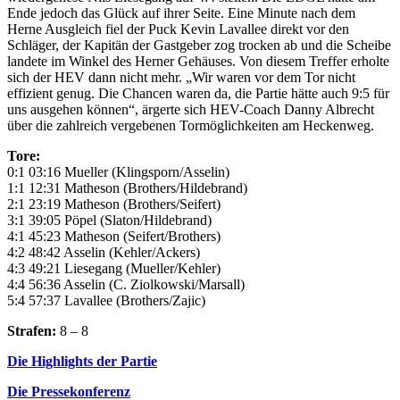
Ende jedoch das Glück auf ihrer Seite. Eine Minute nach dem
Herne Ausgleich fiel der Puck Kevin Lavallee direkt vor den
Schläger, der Kapitän der Gastgeber zog trocken ab und die Scheibe
landete im Winkel des Herner Gehäuses. Von diesem Treffer erholte
sich der HEV dann nicht mehr. „Wir waren vor dem Tor nicht
effizient genug. Die Chancen waren da, die Partie hätte auch 9:5 für
uns ausgehen können“, ärgerte sich HEV-Coach Danny Albrecht
über die zahlreich vergebenen Tormöglichkeiten am Heckenweg.
Tore:
0:1 03:16 Mueller (Klingsporn/Asselin)
1:1 12:31 Matheson (Brothers/Hildebrand)
2:1 23:19 Matheson (Brothers/Seifert)
3:1 39:05 Pöpel (Slaton/Hildebrand)
4:1 45:23 Matheson (Seifert/Brothers)
4:2 48:42 Asselin (Kehler/Ackers)
4:3 49:21 Liesegang (Mueller/Kehler)
4:4 56:36 Asselin (C. Ziolkowski/Marsall)
5:4 57:37 Lavallee (Brothers/Zajic)
Strafen:
8 – 8
Die Highlights der Partie
Die Pressekonferenz