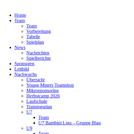
Zum
Inhalt
Home
springen
Team
Team
Vorbereitung
Tabelle
Spielplan
News
Nachrichten
Spielberichte
Sponsoren
Leitbild
Nachwuchs
Übersicht
Young Miners Teamshop
Mikrosponsoring
Herbstcamp 2026
Laufschule
Trainingsplan
U7
Team
U7 Bambini Liga – Gruppe Blau
U9
Team