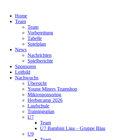
Zum
Inhalt
Home
springen
Team
Team
Vorbereitung
Tabelle
Spielplan
News
Nachrichten
Spielberichte
Sponsoren
Leitbild
Nachwuchs
Übersicht
Young Miners Teamshop
Mikrosponsoring
Herbstcamp 2026
Laufschule
Trainingsplan
U7
Team
U7 Bambini Liga – Gruppe Blau
U9
Team