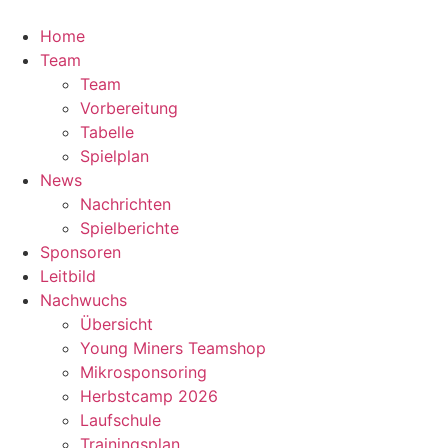
Zum
Inhalt
Home
springen
Team
Team
Vorbereitung
Tabelle
Spielplan
News
Nachrichten
Spielberichte
Sponsoren
Leitbild
Nachwuchs
Übersicht
Young Miners Teamshop
Mikrosponsoring
Herbstcamp 2026
Laufschule
Trainingsplan