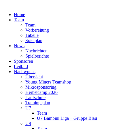
Zum
Inhalt
Home
springen
Team
Team
Vorbereitung
Tabelle
Spielplan
News
Nachrichten
Spielberichte
Sponsoren
Leitbild
Nachwuchs
Übersicht
Young Miners Teamshop
Mikrosponsoring
Herbstcamp 2026
Laufschule
Trainingsplan
U7
Team
U7 Bambini Liga – Gruppe Blau
U9
Team