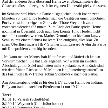
Auf der anderen Seite überstand Herne zwei Überzahlspiele der
Gäste schadlos und zeigte sich im eigenen Unterzahlspiel verbessert.
Im Schlussdrittel blieb die Partie ausgeglichen, doch knapp zehn
Minuten vor dem Ende leisteten sich die Gastgeber einen unnötigen
Puckverlust in der eigenen Zone, den Thore Weyrauch zum
vorentscheidenden 0:2 nutzte. Zum Ende der Partie spielte Herne
noch mal in Überzahl, doch auch hier konnte Timo Herden nicht
mehr überwunden werden. Marius Demmler machte dann kurz vor
Schluss, mit einem Schuss ins leere Tor, endgültig alles klar. Zu
allem Überfluss musste HEV-Stürmer Emil Lessard-Aydin die Partie
mit Knieproblem vorzeitig beenden.
„Ich kann meiner Mannschaft kämpferisch und läuferisch keinen
Vorwurf machen. Sie hat alles gegeben. Wir waren im zweiten
Abschnitt gut im Spiel und hatten mehr Spielanteile. Am Ende sind
wir dem frühen Rückstand 50 Minuten lang hinterhergelaufen“, so
das Fazit von HEV-Trainer Tobias Stolikowski nach der Partie.
Am Sonntagabend geht es für den HEV zu den Hannover Indians.
Bully am traditionsreichen Pferdeturm ist um 19 Uhr.
Tore:
0:1 01:16 Valasek (Schütt/Merl)
0:2 50:14 Weyrauch (Gauch/Suchomer)
0:3 59:13 Demmler (Schütt)