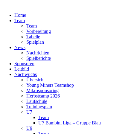
Zum
Inhalt
Home
springen
Team
Team
Vorbereitung
Tabelle
Spielplan
News
Nachrichten
Spielberichte
Sponsoren
Leitbild
Nachwuchs
Übersicht
Young Miners Teamshop
Mikrosponsoring
Herbstcamp 2026
Laufschule
Trainingsplan
U7
Team
U7 Bambini Liga – Gruppe Blau
U9
Team