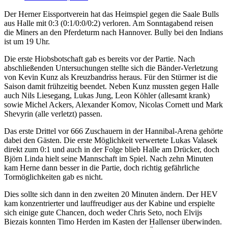
Der Herner Eissportverein hat das Heimspiel gegen die Saale Bulls
aus Halle mit 0:3 (0:1/0:0/0:2) verloren. Am Sonntagabend reisen
die Miners an den Pferdeturm nach Hannover. Bully bei den Indians
ist um 19 Uhr.
Die erste Hiobsbotschaft gab es bereits vor der Partie. Nach
abschließenden Untersuchungen stellte sich die Bänder-Verletzung
von Kevin Kunz als Kreuzbandriss heraus. Für den Stürmer ist die
Saison damit frühzeitig beendet. Neben Kunz mussten gegen Halle
auch Nils Liesegang, Lukas Jung, Leon Köhler (allesamt krank)
sowie Michel Ackers, Alexander Komov, Nicolas Cornett und Mark
Shevyrin (alle verletzt) passen.
Das erste Drittel vor 666 Zuschauern in der Hannibal-Arena gehörte
dabei den Gästen. Die erste Möglichkeit verwertete Lukas Valasek
direkt zum 0:1 und auch in der Folge blieb Halle am Drücker, doch
Björn Linda hielt seine Mannschaft im Spiel. Nach zehn Minuten
kam Herne dann besser in die Partie, doch richtig gefährliche
Tormöglichkeiten gab es nicht.
Dies sollte sich dann in den zweiten 20 Minuten ändern. Der HEV
kam konzentrierter und lauffreudiger aus der Kabine und erspielte
sich einige gute Chancen, doch weder Chris Seto, noch Elvijs
Biezais konnten Timo Herden im Kasten der Hallenser überwinden.