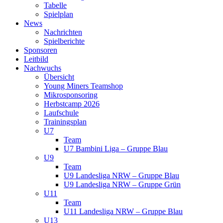
Tabelle
Spielplan
News
Nachrichten
Spielberichte
Sponsoren
Leitbild
Nachwuchs
Übersicht
Young Miners Teamshop
Mikrosponsoring
Herbstcamp 2026
Laufschule
Trainingsplan
U7
Team
U7 Bambini Liga – Gruppe Blau
U9
Team
U9 Landesliga NRW – Gruppe Blau
U9 Landesliga NRW – Gruppe Grün
U11
Team
U11 Landesliga NRW – Gruppe Blau
U13