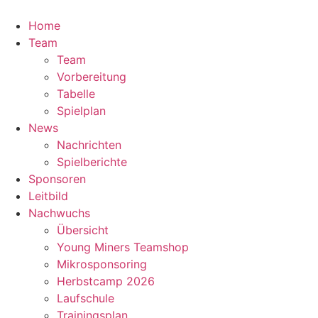
Zum
Inhalt
Home
springen
Team
Team
Vorbereitung
Tabelle
Spielplan
News
Nachrichten
Spielberichte
Sponsoren
Leitbild
Nachwuchs
Übersicht
Young Miners Teamshop
Mikrosponsoring
Herbstcamp 2026
Laufschule
Trainingsplan