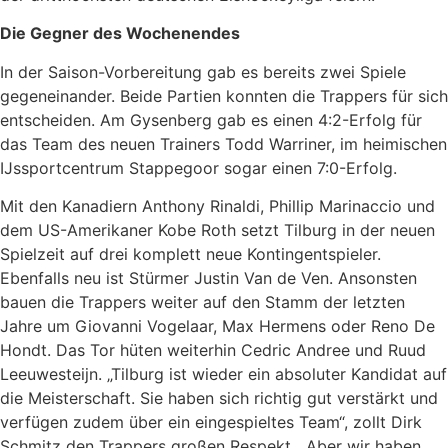
Die Gegner des Wochenendes
In der Saison-Vorbereitung gab es bereits zwei Spiele
gegeneinander. Beide Partien konnten die Trappers für sich
entscheiden. Am Gysenberg gab es einen 4:2-Erfolg für
das Team des neuen Trainers Todd Warriner, im heimischen
IJssportcentrum Stappegoor sogar einen 7:0-Erfolg.
Mit den Kanadiern Anthony Rinaldi, Phillip Marinaccio und
dem US-Amerikaner Kobe Roth setzt Tilburg in der neuen
Spielzeit auf drei komplett neue Kontingentspieler.
Ebenfalls neu ist Stürmer Justin Van de Ven. Ansonsten
bauen die Trappers weiter auf den Stamm der letzten
Jahre um Giovanni Vogelaar, Max Hermens oder Reno De
Hondt. Das Tor hüten weiterhin Cedric Andree und Ruud
Leeuwesteijn. „Tilburg ist wieder ein absoluter Kandidat auf
die Meisterschaft. Sie haben sich richtig gut verstärkt und
verfügen zudem über ein eingespieltes Team“, zollt Dirk
Schmitz den Trappers großen Respekt. „Aber wir haben