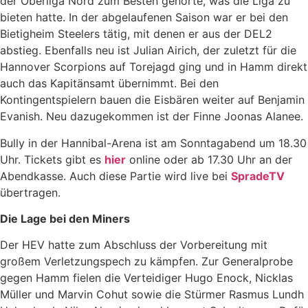
der Oberliga Nord zum Besten gehörte, was die Liga zu
bieten hatte. In der abgelaufenen Saison war er bei den
Bietigheim Steelers tätig, mit denen er aus der DEL2
abstieg. Ebenfalls neu ist Julian Airich, der zuletzt für die
Hannover Scorpions auf Torejagd ging und in Hamm direkt
auch das Kapitänsamt übernimmt. Bei den
Kontingentspielern bauen die Eisbären weiter auf Benjamin
Evanish. Neu dazugekommen ist der Finne Joonas Alanee.
Bully in der Hannibal-Arena ist am Sonntagabend um 18.30
Uhr. Tickets gibt es
hier
online oder ab 17.30 Uhr an der
Abendkasse. Auch diese Partie wird live bei
SpradeTV
übertragen.
Die Lage bei den Miners
Der HEV hatte zum Abschluss der Vorbereitung mit
großem Verletzungspech zu kämpfen. Zur Generalprobe
gegen Hamm fielen die Verteidiger Hugo Enock, Nicklas
Müller und Marvin Cohut sowie die Stürmer Rasmus Lundh