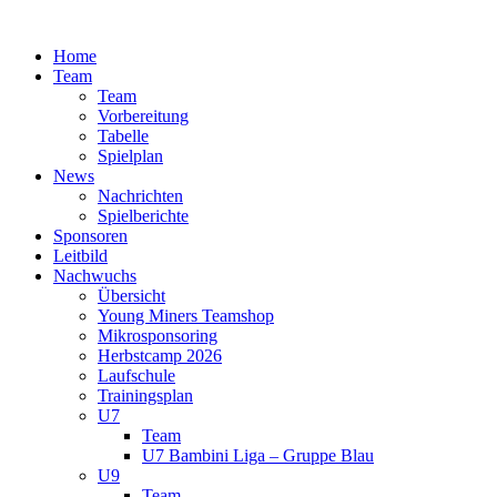
Zum
Inhalt
Home
springen
Team
Team
Vorbereitung
Tabelle
Spielplan
News
Nachrichten
Spielberichte
Sponsoren
Leitbild
Nachwuchs
Übersicht
Young Miners Teamshop
Mikrosponsoring
Herbstcamp 2026
Laufschule
Trainingsplan
U7
Team
U7 Bambini Liga – Gruppe Blau
U9
Team