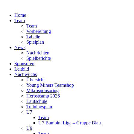
Zum
Inhalt
Home
springen
Team
Team
Vorbereitung
Tabelle
Spielplan
News
Nachrichten
Spielberichte
Sponsoren
Leitbild
Nachwuchs
Übersicht
Young Miners Teamshop
Mikrosponsoring
Herbstcamp 2026
Laufschule
Trainingsplan
U7
Team
U7 Bambini Liga – Gruppe Blau
U9
Team