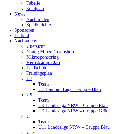
Tabelle
Spielplan
News
Nachrichten
Spielberichte
Sponsoren
Leitbild
Nachwuchs
Übersicht
Young Miners Teamshop
Mikrosponsoring
Herbstcamp 2026
Laufschule
Trainingsplan
U7
Team
U7 Bambini Liga – Gruppe Blau
U9
Team
U9 Landesliga NRW – Gruppe Blau
U9 Landesliga NRW – Gruppe Grün
U11
Team
U11 Landesliga NRW – Gruppe Blau
U13