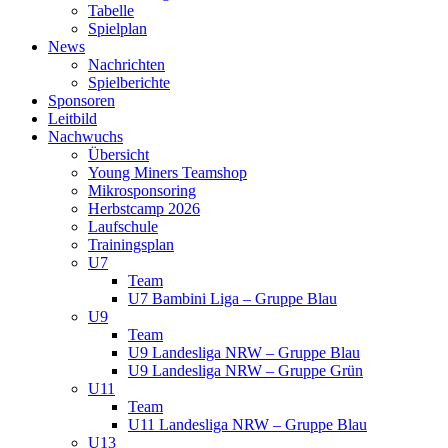
Tabelle
Spielplan
News
Nachrichten
Spielberichte
Sponsoren
Leitbild
Nachwuchs
Übersicht
Young Miners Teamshop
Mikrosponsoring
Herbstcamp 2026
Laufschule
Trainingsplan
U7
Team
U7 Bambini Liga – Gruppe Blau
U9
Team
U9 Landesliga NRW – Gruppe Blau
U9 Landesliga NRW – Gruppe Grün
U11
Team
U11 Landesliga NRW – Gruppe Blau
U13