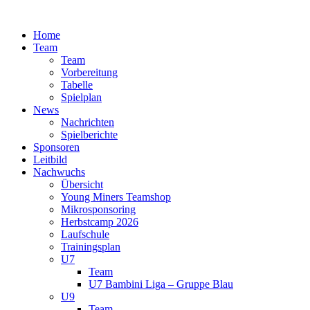
Zum
Inhalt
Home
springen
Team
Team
Vorbereitung
Tabelle
Spielplan
News
Nachrichten
Spielberichte
Sponsoren
Leitbild
Nachwuchs
Übersicht
Young Miners Teamshop
Mikrosponsoring
Herbstcamp 2026
Laufschule
Trainingsplan
U7
Team
U7 Bambini Liga – Gruppe Blau
U9
Team