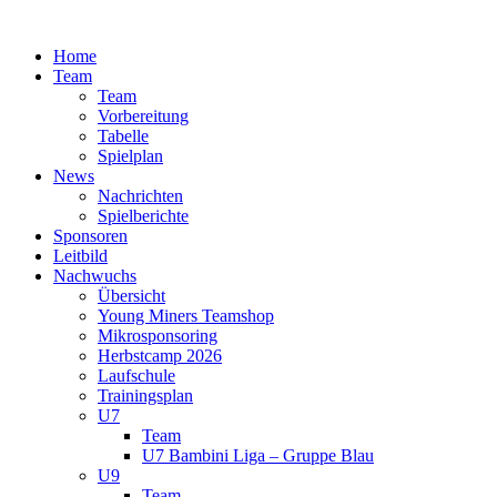
Zum
Inhalt
Home
springen
Team
Team
Vorbereitung
Tabelle
Spielplan
News
Nachrichten
Spielberichte
Sponsoren
Leitbild
Nachwuchs
Übersicht
Young Miners Teamshop
Mikrosponsoring
Herbstcamp 2026
Laufschule
Trainingsplan
U7
Team
U7 Bambini Liga – Gruppe Blau
U9
Team