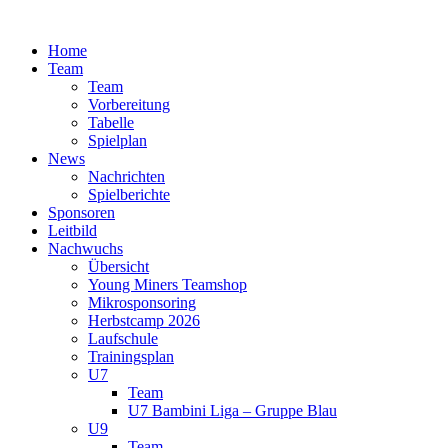
Zum
Inhalt
Home
springen
Team
Team
Vorbereitung
Tabelle
Spielplan
News
Nachrichten
Spielberichte
Sponsoren
Leitbild
Nachwuchs
Übersicht
Young Miners Teamshop
Mikrosponsoring
Herbstcamp 2026
Laufschule
Trainingsplan
U7
Team
U7 Bambini Liga – Gruppe Blau
U9
Team