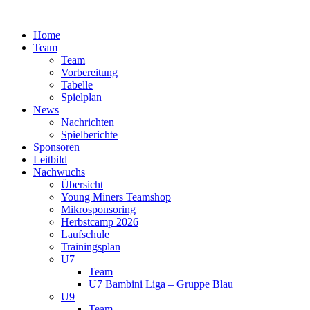
Zum
Inhalt
Home
springen
Team
Team
Vorbereitung
Tabelle
Spielplan
News
Nachrichten
Spielberichte
Sponsoren
Leitbild
Nachwuchs
Übersicht
Young Miners Teamshop
Mikrosponsoring
Herbstcamp 2026
Laufschule
Trainingsplan
U7
Team
U7 Bambini Liga – Gruppe Blau
U9
Team