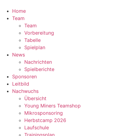
Zum
Inhalt
Home
springen
Team
Team
Vorbereitung
Tabelle
Spielplan
News
Nachrichten
Spielberichte
Sponsoren
Leitbild
Nachwuchs
Übersicht
Young Miners Teamshop
Mikrosponsoring
Herbstcamp 2026
Laufschule
Trainingsplan