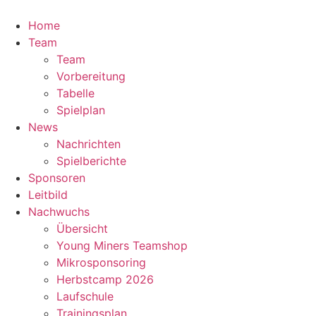
Zum
Inhalt
Home
springen
Team
Team
Vorbereitung
Tabelle
Spielplan
News
Nachrichten
Spielberichte
Sponsoren
Leitbild
Nachwuchs
Übersicht
Young Miners Teamshop
Mikrosponsoring
Herbstcamp 2026
Laufschule
Trainingsplan