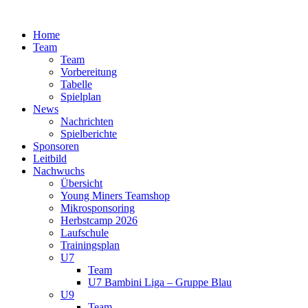
Zum
Inhalt
Home
springen
Team
Team
Vorbereitung
Tabelle
Spielplan
News
Nachrichten
Spielberichte
Sponsoren
Leitbild
Nachwuchs
Übersicht
Young Miners Teamshop
Mikrosponsoring
Herbstcamp 2026
Laufschule
Trainingsplan
U7
Team
U7 Bambini Liga – Gruppe Blau
U9
Team