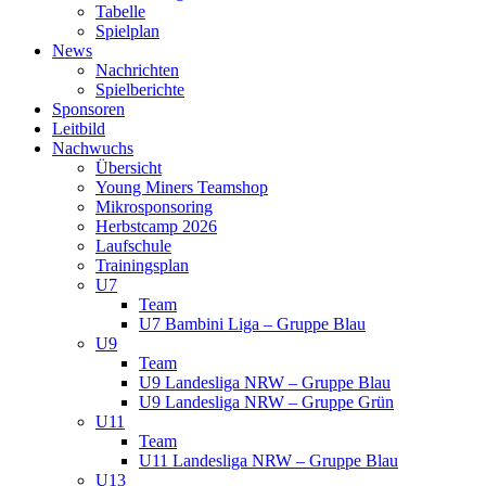
Tabelle
Spielplan
News
Nachrichten
Spielberichte
Sponsoren
Leitbild
Nachwuchs
Übersicht
Young Miners Teamshop
Mikrosponsoring
Herbstcamp 2026
Laufschule
Trainingsplan
U7
Team
U7 Bambini Liga – Gruppe Blau
U9
Team
U9 Landesliga NRW – Gruppe Blau
U9 Landesliga NRW – Gruppe Grün
U11
Team
U11 Landesliga NRW – Gruppe Blau
U13