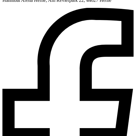
Hannibal Arena Herne, Am Revierpark 22, 44627 Herne