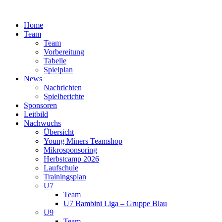
Zum
Inhalt
Home
springen
Team
Team
Vorbereitung
Tabelle
Spielplan
News
Nachrichten
Spielberichte
Sponsoren
Leitbild
Nachwuchs
Übersicht
Young Miners Teamshop
Mikrosponsoring
Herbstcamp 2026
Laufschule
Trainingsplan
U7
Team
U7 Bambini Liga – Gruppe Blau
U9
Team