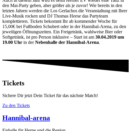
Auch in diesem Jahr wird es beim Herner EV wieder eine Tanz in
den Mai-Party geben, aber größer als je zuvor! Wie bereits in den
letzten Jahren werden die Los Gerlachos die Veranstaltung mit Ihrer
Live-Musik rocken und DJ Thomas Heese das Partyteam
komplettieren. Tickets bekommt Ihr ab kommender Woche für
15,00€ bei Fußboden Schubert oder in der Hannibal-Arena, zu den
jeweiligen Öffnungszeiten. Ein Freigetränk, wahlweise Bier oder
Softgetränk, ist pro Person inklusive – Start ist am
30.04.2019 um
19.00 Uhr
in der
Nebenhalle der Hannibal-Arena
.
Tickets
Sichere Dir jetzt Dein Ticket für das nächste Match!
Zu den Tickets
Hannibal-arena
Eishalle für Herne und die Region.