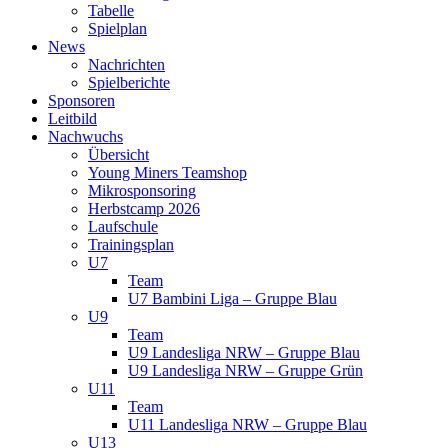
Tabelle
Spielplan
News
Nachrichten
Spielberichte
Sponsoren
Leitbild
Nachwuchs
Übersicht
Young Miners Teamshop
Mikrosponsoring
Herbstcamp 2026
Laufschule
Trainingsplan
U7
Team
U7 Bambini Liga – Gruppe Blau
U9
Team
U9 Landesliga NRW – Gruppe Blau
U9 Landesliga NRW – Gruppe Grün
U11
Team
U11 Landesliga NRW – Gruppe Blau
U13