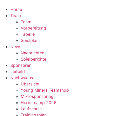
Zum
Inhalt
Home
springen
Team
Team
Vorbereitung
Tabelle
Spielplan
News
Nachrichten
Spielberichte
Sponsoren
Leitbild
Nachwuchs
Übersicht
Young Miners Teamshop
Mikrosponsoring
Herbstcamp 2026
Laufschule
Trainingsplan