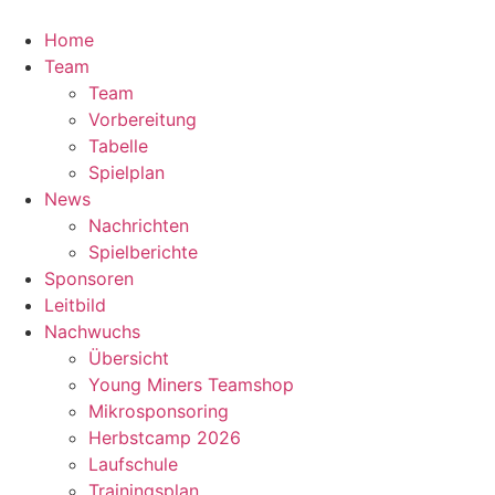
Zum
Inhalt
Home
springen
Team
Team
Vorbereitung
Tabelle
Spielplan
News
Nachrichten
Spielberichte
Sponsoren
Leitbild
Nachwuchs
Übersicht
Young Miners Teamshop
Mikrosponsoring
Herbstcamp 2026
Laufschule
Trainingsplan