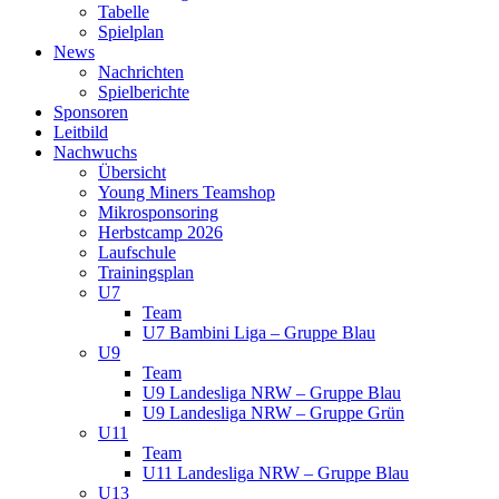
Tabelle
Spielplan
News
Nachrichten
Spielberichte
Sponsoren
Leitbild
Nachwuchs
Übersicht
Young Miners Teamshop
Mikrosponsoring
Herbstcamp 2026
Laufschule
Trainingsplan
U7
Team
U7 Bambini Liga – Gruppe Blau
U9
Team
U9 Landesliga NRW – Gruppe Blau
U9 Landesliga NRW – Gruppe Grün
U11
Team
U11 Landesliga NRW – Gruppe Blau
U13