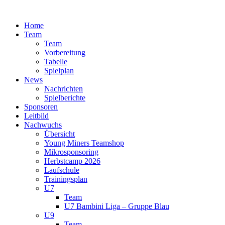
Zum
Inhalt
Home
springen
Team
Team
Vorbereitung
Tabelle
Spielplan
News
Nachrichten
Spielberichte
Sponsoren
Leitbild
Nachwuchs
Übersicht
Young Miners Teamshop
Mikrosponsoring
Herbstcamp 2026
Laufschule
Trainingsplan
U7
Team
U7 Bambini Liga – Gruppe Blau
U9
Team