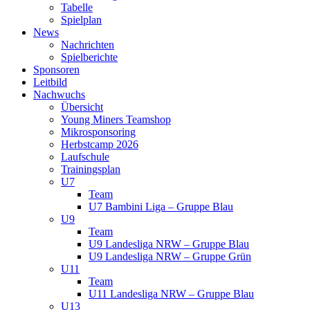
Tabelle
Spielplan
News
Nachrichten
Spielberichte
Sponsoren
Leitbild
Nachwuchs
Übersicht
Young Miners Teamshop
Mikrosponsoring
Herbstcamp 2026
Laufschule
Trainingsplan
U7
Team
U7 Bambini Liga – Gruppe Blau
U9
Team
U9 Landesliga NRW – Gruppe Blau
U9 Landesliga NRW – Gruppe Grün
U11
Team
U11 Landesliga NRW – Gruppe Blau
U13