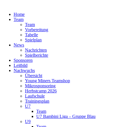
Zum
Inhalt
Home
springen
Team
Team
Vorbereitung
Tabelle
Spielplan
News
Nachrichten
Spielberichte
Sponsoren
Leitbild
Nachwuchs
Übersicht
Young Miners Teamshop
Mikrosponsoring
Herbstcamp 2026
Laufschule
Trainingsplan
U7
Team
U7 Bambini Liga – Gruppe Blau
U9
Team