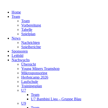
Zum
Inhalt
Home
springen
Team
Team
Vorbereitung
Tabelle
Spielplan
News
Nachrichten
Spielberichte
Sponsoren
Leitbild
Nachwuchs
Übersicht
Young Miners Teamshop
Mikrosponsoring
Herbstcamp 2026
Laufschule
Trainingsplan
U7
Team
U7 Bambini Liga – Gruppe Blau
U9
Team