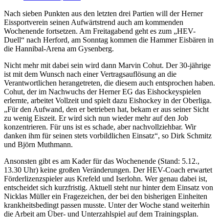
Nach sieben Punkten aus den letzten drei Partien will der Herner
Eissportverein seinen Aufwärtstrend auch am kommenden
Wochenende fortsetzen. Am Freitagabend geht es zum „HEV-
Duell“ nach Herford, am Sonntag kommen die Hammer Eisbären in
die Hannibal-Arena am Gysenberg.
Nicht mehr mit dabei sein wird dann Marvin Cohut. Der 30-jährige
ist mit dem Wunsch nach einer Vertragsauflösung an die
Verantwortlichen herangetreten, die diesem auch entsprochen haben.
Cohut, der im Nachwuchs der Herner EG das Eishockeyspielen
erlernte, arbeitet Vollzeit und spielt dazu Eishockey in der Oberliga.
„Für den Aufwand, den er betrieben hat, bekam er aus seiner Sicht
zu wenig Eiszeit. Er wird sich nun wieder mehr auf den Job
konzentrieren. Für uns ist es schade, aber nachvollziehbar. Wir
danken ihm für seinen stets vorbildlichen Einsatz“, so Dirk Schmitz
und Björn Muthmann.
Ansonsten gibt es am Kader für das Wochenende (Stand: 5.12.,
13.30 Uhr) keine großen Veränderungen. Der HEV-Coach erwartet
Förderlizenzspieler aus Krefeld und Iserlohn. Wer genau dabei ist,
entscheidet sich kurzfristig. Aktuell steht nur hinter dem Einsatz von
Nicklas Müller ein Fragezeichen, der bei den bisherigen Einheiten
krankheitsbedingt passen musste. Unter der Woche stand weiterhin
die Arbeit am Über- und Unterzahlspiel auf dem Trainingsplan.