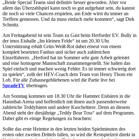
„Beide Special Teams sind definitiv besser geworden. Aber vor
allem das Überzahlspiel kann noch so gut aufgebaut sein, du kannst
dir noch so viele Chancen erspielen, am Ende wirst du immer an
Treffern gemessen. Und da muss einfach mehr kommen“, sagt Dirk
Schmitz.
Am Freitagabend ist sein Team zu Gast beim Herforder EV. Bully in
der imos Eishalle „Im kleinen Felde“ ist um 20.30 Uhr.
Unterstützung erhält Grün-Weiß-Rot dabei erneut von einem
komplett besetzten Fanbus und sicher auch zahlreichen
Einzelfahrern. „Herford hat im Sommer sehr gute Arbeit geleistet
und eine homogene Mannschaft zusammengestellt. Sie halten das
Spiel einfach und machen wenig Fehler. Es ist immer schwierig dort
zu spielen“, zollt der HEV-Coach dem Team von Henry Thom ein
Lob. Für alle Zuhausegebliebenen wird die Partie live bei
SpradeTV
übertragen.
Am Sonntag kommen um 18.30 Uhr die Hammer Eisbären in die
Hannibal-Arena und hoffentlich mit ihnen auch passenderweise
zahlreiche Teddybären und andere Kuscheltiere. Denn an diesem
Abend steht der diesjährige „Teddy Bear Toss“ auf dem Programm.
Dabei gibt es einige Regelungen zu beachten:
Sollte das erste Heimtor in den letzten beiden Spielminuten des
ersten oder zweiten Drittels fallen, so wird die Restspielzeit direkt in