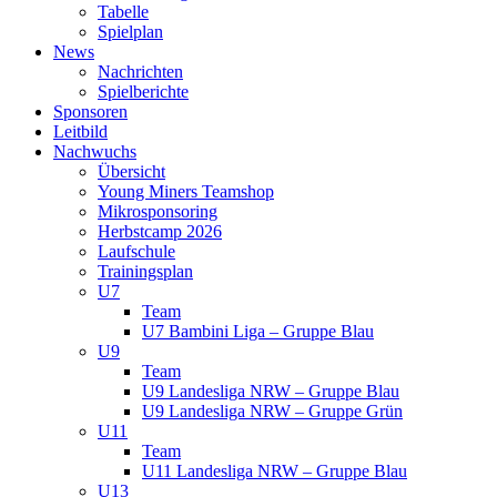
Tabelle
Spielplan
News
Nachrichten
Spielberichte
Sponsoren
Leitbild
Nachwuchs
Übersicht
Young Miners Teamshop
Mikrosponsoring
Herbstcamp 2026
Laufschule
Trainingsplan
U7
Team
U7 Bambini Liga – Gruppe Blau
U9
Team
U9 Landesliga NRW – Gruppe Blau
U9 Landesliga NRW – Gruppe Grün
U11
Team
U11 Landesliga NRW – Gruppe Blau
U13