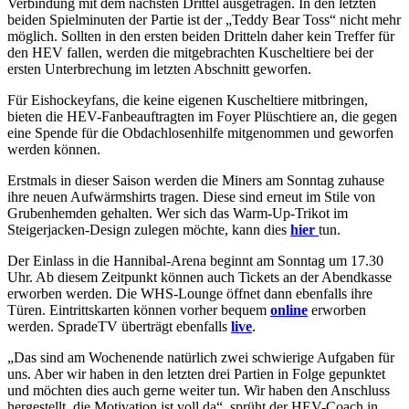
Verbindung mit dem nächsten Drittel ausgetragen. In den letzten
beiden Spielminuten der Partie ist der „Teddy Bear Toss“ nicht mehr
möglich. Sollten in den ersten beiden Dritteln daher kein Treffer für
den HEV fallen, werden die mitgebrachten Kuscheltiere bei der
ersten Unterbrechung im letzten Abschnitt geworfen.
Für Eishockeyfans, die keine eigenen Kuscheltiere mitbringen,
bieten die HEV-Fanbeauftragten im Foyer Plüschtiere an, die gegen
eine Spende für die Obdachlosenhilfe mitgenommen und geworfen
werden können.
Erstmals in dieser Saison werden die Miners am Sonntag zuhause
ihre neuen Aufwärmshirts tragen. Diese sind erneut im Stile von
Grubenhemden gehalten. Wer sich das Warm-Up-Trikot im
Steigerjacken-Design zulegen möchte, kann dies
hier
tun.
Der Einlass in die Hannibal-Arena beginnt am Sonntag um 17.30
Uhr. Ab diesem Zeitpunkt können auch Tickets an der Abendkasse
erworben werden. Die WHS-Lounge öffnet dann ebenfalls ihre
Türen. Eintrittskarten können vorher bequem
online
erworben
werden. SpradeTV überträgt ebenfalls
live
.
„Das sind am Wochenende natürlich zwei schwierige Aufgaben für
uns. Aber wir haben in den letzten drei Partien in Folge gepunktet
und möchten dies auch gerne weiter tun. Wir haben den Anschluss
hergestellt, die Motivation ist voll da“, sprüht der HEV-Coach in