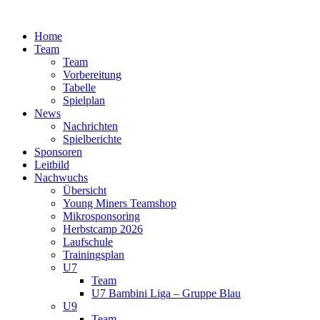
Zum
Inhalt
Home
springen
Team
Team
Vorbereitung
Tabelle
Spielplan
News
Nachrichten
Spielberichte
Sponsoren
Leitbild
Nachwuchs
Übersicht
Young Miners Teamshop
Mikrosponsoring
Herbstcamp 2026
Laufschule
Trainingsplan
U7
Team
U7 Bambini Liga – Gruppe Blau
U9
Team