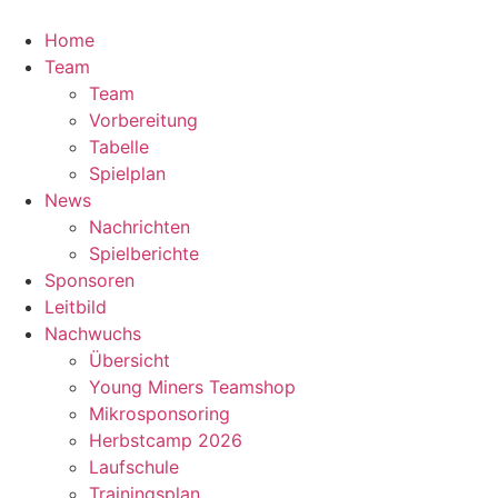
Zum
Inhalt
Home
springen
Team
Team
Vorbereitung
Tabelle
Spielplan
News
Nachrichten
Spielberichte
Sponsoren
Leitbild
Nachwuchs
Übersicht
Young Miners Teamshop
Mikrosponsoring
Herbstcamp 2026
Laufschule
Trainingsplan