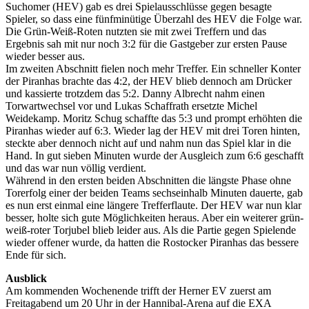
Suchomer (HEV) gab es drei Spielausschlüsse gegen besagte
Spieler, so dass eine fünfminütige Überzahl des HEV die Folge war.
Die Grün-Weiß-Roten nutzten sie mit zwei Treffern und das
Ergebnis sah mit nur noch 3:2 für die Gastgeber zur ersten Pause
wieder besser aus.
Im zweiten Abschnitt fielen noch mehr Treffer. Ein schneller Konter
der Piranhas brachte das 4:2, der HEV blieb dennoch am Drücker
und kassierte trotzdem das 5:2. Danny Albrecht nahm einen
Torwartwechsel vor und Lukas Schaffrath ersetzte Michel
Weidekamp. Moritz Schug schaffte das 5:3 und prompt erhöhten die
Piranhas wieder auf 6:3. Wieder lag der HEV mit drei Toren hinten,
steckte aber dennoch nicht auf und nahm nun das Spiel klar in die
Hand. In gut sieben Minuten wurde der Ausgleich zum 6:6 geschafft
und das war nun völlig verdient.
Während in den ersten beiden Abschnitten die längste Phase ohne
Torerfolg einer der beiden Teams sechseinhalb Minuten dauerte, gab
es nun erst einmal eine längere Trefferflaute. Der HEV war nun klar
besser, holte sich gute Möglichkeiten heraus. Aber ein weiterer grün-
weiß-roter Torjubel blieb leider aus. Als die Partie gegen Spielende
wieder offener wurde, da hatten die Rostocker Piranhas das bessere
Ende für sich.
Ausblick
Am kommenden Wochenende trifft der Herner EV zuerst am
Freitagabend um 20 Uhr in der Hannibal-Arena auf die EXA