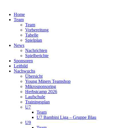
Zum
Inhalt
Home
springen
Team
Team
Vorbereitung
Tabelle
Spielplan
News
Nachrichten
Spielberichte
Sponsoren
Leitbild
Nachwuchs
Übersicht
Young Miners Teamshop
Mikrosponsoring
Herbstcamp 2026
Laufschule
Trainingsplan
U7
Team
U7 Bambini Liga – Gruppe Blau
U9
Team