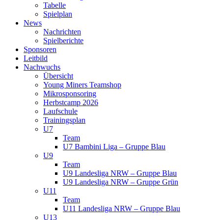
Tabelle
Spielplan
News
Nachrichten
Spielberichte
Sponsoren
Leitbild
Nachwuchs
Übersicht
Young Miners Teamshop
Mikrosponsoring
Herbstcamp 2026
Laufschule
Trainingsplan
U7
Team
U7 Bambini Liga – Gruppe Blau
U9
Team
U9 Landesliga NRW – Gruppe Blau
U9 Landesliga NRW – Gruppe Grün
U11
Team
U11 Landesliga NRW – Gruppe Blau
U13