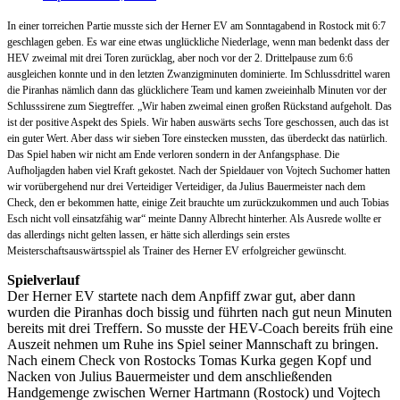
In einer torreichen Partie musste sich der Herner EV am Sonntagabend in Rostock mit 6:7
geschlagen geben. Es war eine etwas unglückliche Niederlage, wenn man bedenkt dass der
HEV zweimal mit drei Toren zurücklag, aber noch vor der 2. Drittelpause zum 6:6
ausgleichen konnte und in den letzten Zwanzigminuten dominierte. Im Schlussdrittel waren
die Piranhas nämlich dann das glücklichere Team und kamen zweieinhalb Minuten vor der
Schlusssirene zum Siegtreffer. „Wir haben zweimal einen großen Rückstand aufgeholt. Das
ist der positive Aspekt des Spiels. Wir haben auswärts sechs Tore geschossen, auch das ist
ein guter Wert. Aber dass wir sieben Tore einstecken mussten, das überdeckt das natürlich.
Das Spiel haben wir nicht am Ende verloren sondern in der Anfangsphase. Die
Aufholjagden haben viel Kraft gekostet. Nach der Spieldauer von Vojtech Suchomer hatten
wir vorübergehend nur drei Verteidiger Verteidiger, da Julius Bauermeister nach dem
Check, den er bekommen hatte, einige Zeit brauchte um zurückzukommen und auch Tobias
Esch nicht voll einsatzfähig war“ meinte Danny Albrecht hinterher. Als Ausrede wollte er
das allerdings nicht gelten lassen, er hätte sich allerdings sein erstes
Meisterschaftsauswärtsspiel als Trainer des Herner EV erfolgreicher gewünscht.
Spielverlauf
Der Herner EV startete nach dem Anpfiff zwar gut, aber dann
wurden die Piranhas doch bissig und führten nach gut neun Minuten
bereits mit drei Treffern. So musste der HEV-Coach bereits früh eine
Auszeit nehmen um Ruhe ins Spiel seiner Mannschaft zu bringen.
Nach einem Check von Rostocks Tomas Kurka gegen Kopf und
Nacken von Julius Bauermeister und dem anschließenden
Handgemenge zwischen Werner Hartmann (Rostock) und Vojtech