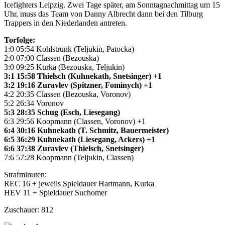
Icefighters Leipzig. Zwei Tage später, am Sonntagnachmittag um 15
Uhr, muss das Team von Danny Albrecht dann bei den Tilburg
Trappers in den Niederlanden antreten.
Torfolge:
1:0 05:54 Kohlstrunk (Teljukin, Patocka)
2:0 07:00 Classen (Bezouska)
3:0 09:25 Kurka (Bezouska, Teljukin)
3:1 15:58 Thielsch (Kuhnekath, Snetsinger) +1
3:2 19:16 Zuravlev (Spitzner, Fominych) +1
4:2 20:35 Classen (Bezouska, Voronov)
5:2 26:34 Voronov
5:3 28:35 Schug (Esch, Liesegang)
6:3 29:56 Koopmann (Classen, Voronov) +1
6:4 30:16 Kuhnekath (T. Schmitz, Bauermeister)
6:5 36:29 Kuhnekath (Liesegang, Ackers) +1
6:6 37:38 Zuravlev (Thielsch, Snetsinger)
7:6 57:28 Koopmann (Teljukin, Classen)
Strafminuten:
REC 16 + jeweils Spieldauer Hartmann, Kurka
HEV 11 + Spieldauer Suchomer
Zuschauer: 812