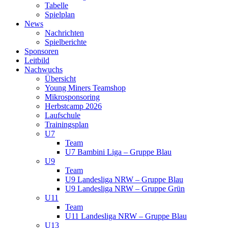
Tabelle
Spielplan
News
Nachrichten
Spielberichte
Sponsoren
Leitbild
Nachwuchs
Übersicht
Young Miners Teamshop
Mikrosponsoring
Herbstcamp 2026
Laufschule
Trainingsplan
U7
Team
U7 Bambini Liga – Gruppe Blau
U9
Team
U9 Landesliga NRW – Gruppe Blau
U9 Landesliga NRW – Gruppe Grün
U11
Team
U11 Landesliga NRW – Gruppe Blau
U13