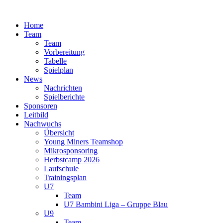
Zum
Inhalt
Home
springen
Team
Team
Vorbereitung
Tabelle
Spielplan
News
Nachrichten
Spielberichte
Sponsoren
Leitbild
Nachwuchs
Übersicht
Young Miners Teamshop
Mikrosponsoring
Herbstcamp 2026
Laufschule
Trainingsplan
U7
Team
U7 Bambini Liga – Gruppe Blau
U9
Team