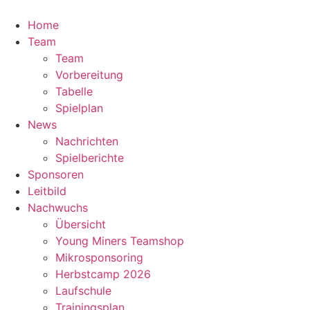
Zum
Inhalt
Home
springen
Team
Team
Vorbereitung
Tabelle
Spielplan
News
Nachrichten
Spielberichte
Sponsoren
Leitbild
Nachwuchs
Übersicht
Young Miners Teamshop
Mikrosponsoring
Herbstcamp 2026
Laufschule
Trainingsplan