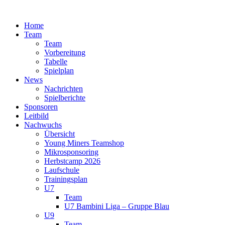
Zum
Inhalt
Home
springen
Team
Team
Vorbereitung
Tabelle
Spielplan
News
Nachrichten
Spielberichte
Sponsoren
Leitbild
Nachwuchs
Übersicht
Young Miners Teamshop
Mikrosponsoring
Herbstcamp 2026
Laufschule
Trainingsplan
U7
Team
U7 Bambini Liga – Gruppe Blau
U9
Team