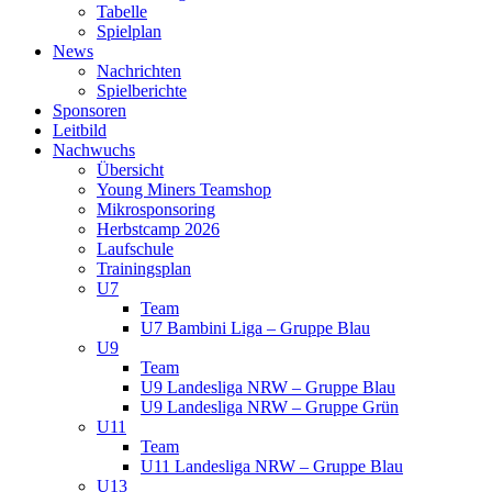
Tabelle
Spielplan
News
Nachrichten
Spielberichte
Sponsoren
Leitbild
Nachwuchs
Übersicht
Young Miners Teamshop
Mikrosponsoring
Herbstcamp 2026
Laufschule
Trainingsplan
U7
Team
U7 Bambini Liga – Gruppe Blau
U9
Team
U9 Landesliga NRW – Gruppe Blau
U9 Landesliga NRW – Gruppe Grün
U11
Team
U11 Landesliga NRW – Gruppe Blau
U13