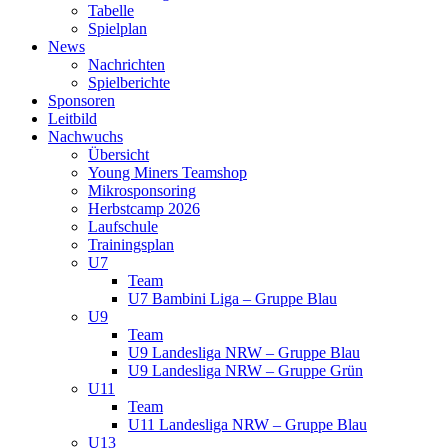
Tabelle
Spielplan
News
Nachrichten
Spielberichte
Sponsoren
Leitbild
Nachwuchs
Übersicht
Young Miners Teamshop
Mikrosponsoring
Herbstcamp 2026
Laufschule
Trainingsplan
U7
Team
U7 Bambini Liga – Gruppe Blau
U9
Team
U9 Landesliga NRW – Gruppe Blau
U9 Landesliga NRW – Gruppe Grün
U11
Team
U11 Landesliga NRW – Gruppe Blau
U13