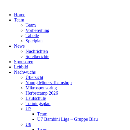
Zum
Inhalt
Home
springen
Team
Team
Vorbereitung
Tabelle
Spielplan
News
Nachrichten
Spielberichte
Sponsoren
Leitbild
Nachwuchs
Übersicht
Young Miners Teamshop
Mikrosponsoring
Herbstcamp 2026
Laufschule
Trainingsplan
U7
Team
U7 Bambini Liga – Gruppe Blau
U9
Team