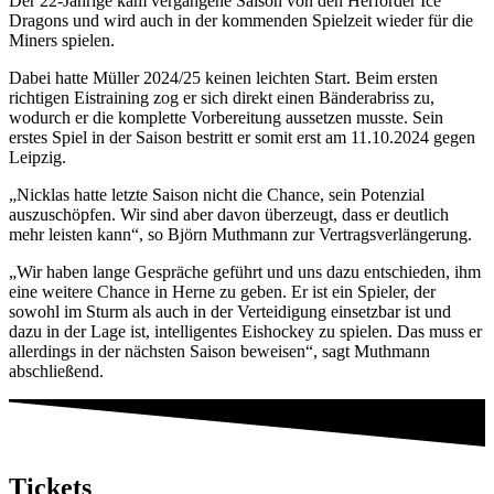
Der 22-Jährige kam vergangene Saison von den Herforder Ice
Dragons und wird auch in der kommenden Spielzeit wieder für die
Miners spielen.
Dabei hatte Müller 2024/25 keinen leichten Start. Beim ersten
richtigen Eistraining zog er sich direkt einen Bänderabriss zu,
wodurch er die komplette Vorbereitung aussetzen musste. Sein
erstes Spiel in der Saison bestritt er somit erst am 11.10.2024 gegen
Leipzig.
„Nicklas hatte letzte Saison nicht die Chance, sein Potenzial
auszuschöpfen. Wir sind aber davon überzeugt, dass er deutlich
mehr leisten kann“, so Björn Muthmann zur Vertragsverlängerung.
„Wir haben lange Gespräche geführt und uns dazu entschieden, ihm
eine weitere Chance in Herne zu geben. Er ist ein Spieler, der
sowohl im Sturm als auch in der Verteidigung einsetzbar ist und
dazu in der Lage ist, intelligentes Eishockey zu spielen. Das muss er
allerdings in der nächsten Saison beweisen“, sagt Muthmann
abschließend.
Tickets