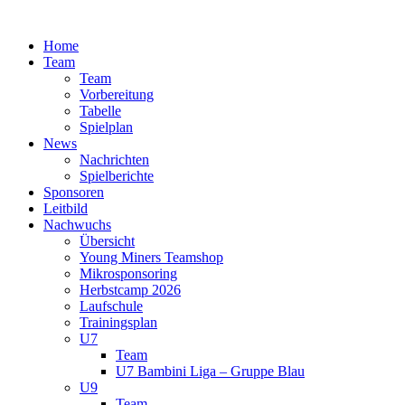
Zum
Inhalt
Home
springen
Team
Team
Vorbereitung
Tabelle
Spielplan
News
Nachrichten
Spielberichte
Sponsoren
Leitbild
Nachwuchs
Übersicht
Young Miners Teamshop
Mikrosponsoring
Herbstcamp 2026
Laufschule
Trainingsplan
U7
Team
U7 Bambini Liga – Gruppe Blau
U9
Team