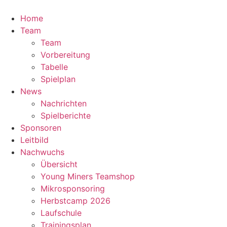
Zum
Inhalt
Home
springen
Team
Team
Vorbereitung
Tabelle
Spielplan
News
Nachrichten
Spielberichte
Sponsoren
Leitbild
Nachwuchs
Übersicht
Young Miners Teamshop
Mikrosponsoring
Herbstcamp 2026
Laufschule
Trainingsplan