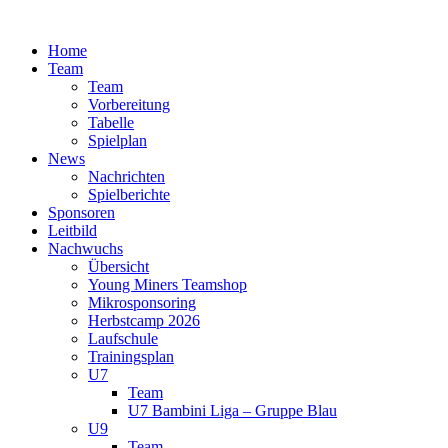
Zum
Inhalt
Home
springen
Team
Team
Vorbereitung
Tabelle
Spielplan
News
Nachrichten
Spielberichte
Sponsoren
Leitbild
Nachwuchs
Übersicht
Young Miners Teamshop
Mikrosponsoring
Herbstcamp 2026
Laufschule
Trainingsplan
U7
Team
U7 Bambini Liga – Gruppe Blau
U9
Team