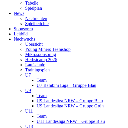
Tabelle
Spielplan
News
Nachrichten
Spielberichte
Sponsoren
Leitbild
Nachwuchs
Übersicht
Young Miners Teamshop
Mikrosponsoring
Herbstcamp 2026
Laufschule
Trainingsplan
U7
Team
U7 Bambini Liga – Gruppe Blau
U9
Team
U9 Landesliga NRW – Gruppe Blau
U9 Landesliga NRW – Gruppe Grün
U11
Team
U11 Landesliga NRW – Gruppe Blau
U13