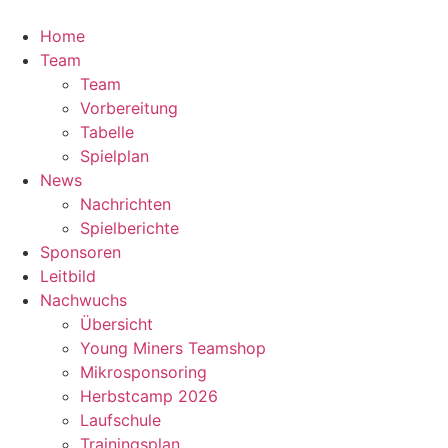
Zum
Inhalt
Home
springen
Team
Team
Vorbereitung
Tabelle
Spielplan
News
Nachrichten
Spielberichte
Sponsoren
Leitbild
Nachwuchs
Übersicht
Young Miners Teamshop
Mikrosponsoring
Herbstcamp 2026
Laufschule
Trainingsplan