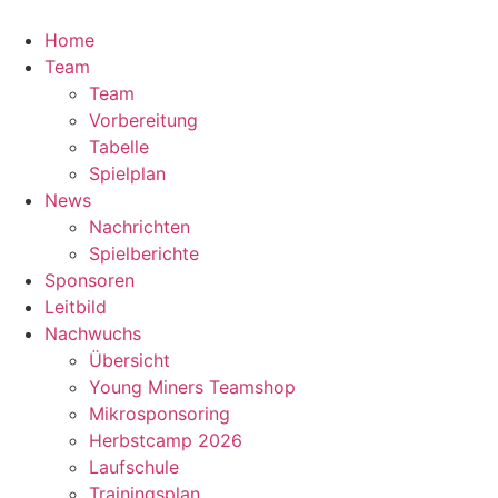
Zum
Inhalt
Home
springen
Team
Team
Vorbereitung
Tabelle
Spielplan
News
Nachrichten
Spielberichte
Sponsoren
Leitbild
Nachwuchs
Übersicht
Young Miners Teamshop
Mikrosponsoring
Herbstcamp 2026
Laufschule
Trainingsplan