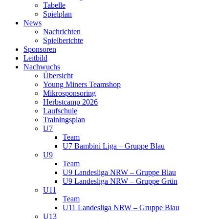
Tabelle
Spielplan
News
Nachrichten
Spielberichte
Sponsoren
Leitbild
Nachwuchs
Übersicht
Young Miners Teamshop
Mikrosponsoring
Herbstcamp 2026
Laufschule
Trainingsplan
U7
Team
U7 Bambini Liga – Gruppe Blau
U9
Team
U9 Landesliga NRW – Gruppe Blau
U9 Landesliga NRW – Gruppe Grün
U11
Team
U11 Landesliga NRW – Gruppe Blau
U13