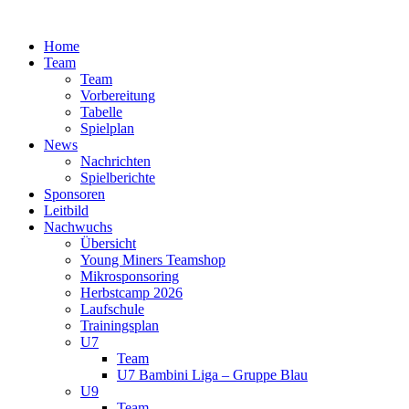
Zum
Inhalt
Home
springen
Team
Team
Vorbereitung
Tabelle
Spielplan
News
Nachrichten
Spielberichte
Sponsoren
Leitbild
Nachwuchs
Übersicht
Young Miners Teamshop
Mikrosponsoring
Herbstcamp 2026
Laufschule
Trainingsplan
U7
Team
U7 Bambini Liga – Gruppe Blau
U9
Team