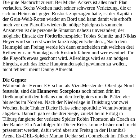
Die gute Nachricht zuerst: Bei Michel Ackers ist alles nach Plan
verlaufen. Sechs Wochen nach seiner schweren Verletzung, die er
sich im Heimspiel gegen Rostock zugezogen hatte, ist der Kapitän
der Grün-Weiß-Roten wieder an Bord und kann damit wie erhofft
noch vor den Playoffs wieder die nötige Spielpraxis sammeln.
Ansonsten ist die personelle Situation nahezu unverändert, der
mögliche Einsatz der Förderlizenzspieler Tobias Schmitz und Niklas
Heyer wird sich erst wieder kurzfristig entscheiden. „Nach dem
Heimspiel am Freitag werde ich dann entscheiden mit welchen drei
Reihen wir am Sonntag nach Rostock fahren und wer eventuell für
die Playoffs etwas geschont wird. Allerdings wird es am nötigen
Ehrgeiz, auch das letzte Hauptrundenspiel gewinnen zu wollen,
nicht fehlen“ meint Danny Albrecht.
Die Gegner
Während der Herner EV schon als Vize-Meister der Oberliga Nord
feststeht, sind die
Hannover Scorpions
noch mitten drin im
Dreikampf mit den Indians und den Icefighters um die Plätze vier
bis sechs im Norden. Nach der Niederlage in Duisburg vor zwei
Wochen hatte Trainer Dieter Reiss seine sportliche Verantwortung
abgeben. Danach gab es die drei Siege, zuletzt beim Erfolg in
Tilburg fungierte der verletzte Spieler Robin Thomson als Coach an
der Bande. Ein Nachfolger für Dieter Reiss konnte bisher noch nicht
präsentiert werden, dafür wird aber am Freitag in der Hannibal-
Arena Ex-DEL-Spieler Marian Dejdar sein Comeback im Trikot der