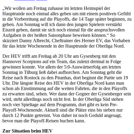
„Wir wollen am Freitag zuhause im letzten Heimspiel der
Hauptrunde noch einmal alles geben um mit einem positiven Gefühl
in die Vorbereitung auf die Playoffs, die 14 Tage später beginnen, zu
gehen. Am Sonntag will ich dann den jungen Spielern verstärkt
Eiszeit geben, damit sie sich noch einmal für die anspruchsvollen
Aufgaben in der heißen Saisonphase beweisen können.“ So
skizziert Danny Albrecht, Cheftrainer des Herner EV, das Vorhaben
für das letzte Wochenende in der Hauptrunde der Oberliga Nord.
Der HEV trifft am Freitag ab 20 Uhr am Gysenberg mit den
Hannover Scorpions auf ein Team, das zuletzt dreimal in Folge
gewinnen konnte. Vor allem der 5:0-Auswärtserfolg am letzten
Sonntag in Tilburg ließ dabei aufhorchen. Am Sonntag geht die
Reise nach Rostock zu den Piranhas, dort beginnt die Partie um 19
Uhr. Die längste Reise des HEV in der Oberliga Nord kann man
schon als Einstimmung auf die weiten Fahrten, die in den Playoffs
zu erwarten sind, sehen. Wer dann der Gegner der Gysenberger sein
wird, steht allerdings noch nicht fest. In der Oberliga Süd stehen
noch vier Spieltage auf dem Programm, dort gibt es kein Pre-
Playoff-Wochenende. Aktuell sind die Plätze eins bis sieben nur
durch 12 Punkte getrennt. Von daher ist noch Geduld angesagt,
bevor man die Playoff-Reisen buchen kann.
Zur Situation beim HEV