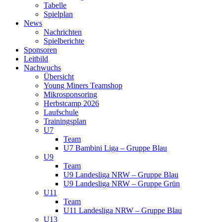
Tabelle
Spielplan
News
Nachrichten
Spielberichte
Sponsoren
Leitbild
Nachwuchs
Übersicht
Young Miners Teamshop
Mikrosponsoring
Herbstcamp 2026
Laufschule
Trainingsplan
U7
Team
U7 Bambini Liga – Gruppe Blau
U9
Team
U9 Landesliga NRW – Gruppe Blau
U9 Landesliga NRW – Gruppe Grün
U11
Team
U11 Landesliga NRW – Gruppe Blau
U13