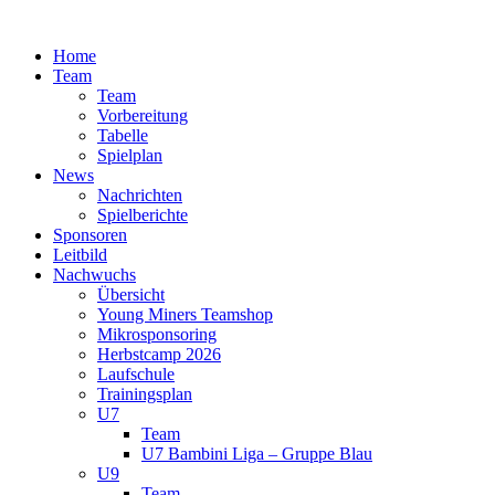
Zum
Inhalt
Home
springen
Team
Team
Vorbereitung
Tabelle
Spielplan
News
Nachrichten
Spielberichte
Sponsoren
Leitbild
Nachwuchs
Übersicht
Young Miners Teamshop
Mikrosponsoring
Herbstcamp 2026
Laufschule
Trainingsplan
U7
Team
U7 Bambini Liga – Gruppe Blau
U9
Team