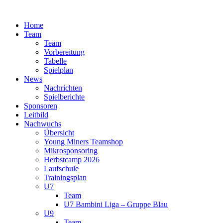
Zum
Inhalt
Home
springen
Team
Team
Vorbereitung
Tabelle
Spielplan
News
Nachrichten
Spielberichte
Sponsoren
Leitbild
Nachwuchs
Übersicht
Young Miners Teamshop
Mikrosponsoring
Herbstcamp 2026
Laufschule
Trainingsplan
U7
Team
U7 Bambini Liga – Gruppe Blau
U9
Team