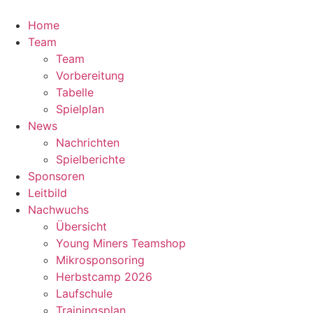
Zum
Inhalt
Home
springen
Team
Team
Vorbereitung
Tabelle
Spielplan
News
Nachrichten
Spielberichte
Sponsoren
Leitbild
Nachwuchs
Übersicht
Young Miners Teamshop
Mikrosponsoring
Herbstcamp 2026
Laufschule
Trainingsplan