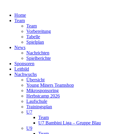
Zum
Inhalt
Home
springen
Team
Team
Vorbereitung
Tabelle
Spielplan
News
Nachrichten
Spielberichte
Sponsoren
Leitbild
Nachwuchs
Übersicht
Young Miners Teamshop
Mikrosponsoring
Herbstcamp 2026
Laufschule
Trainingsplan
U7
Team
U7 Bambini Liga – Gruppe Blau
U9
Team