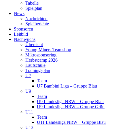
Tabelle
Spielplan
News
Nachrichten
Spielberichte
Sponsoren
Leitbild
Nachwuchs
Übersicht
Young Miners Teamshop
Mikrosponsoring
Herbstcamp 2026
Laufschule
Trainingsplan
U7
Team
U7 Bambini Liga – Gruppe Blau
U9
Team
U9 Landesliga NRW – Gruppe Blau
U9 Landesliga NRW – Gruppe Grün
U11
Team
U11 Landesliga NRW – Gruppe Blau
U13