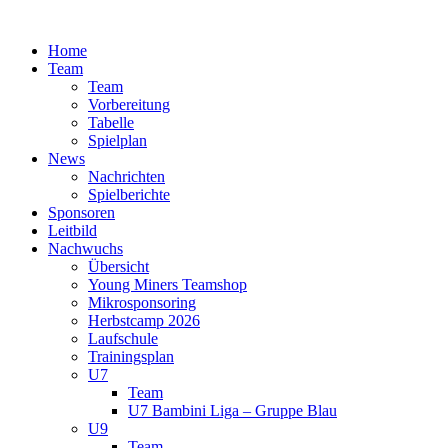
Zum
Inhalt
Home
springen
Team
Team
Vorbereitung
Tabelle
Spielplan
News
Nachrichten
Spielberichte
Sponsoren
Leitbild
Nachwuchs
Übersicht
Young Miners Teamshop
Mikrosponsoring
Herbstcamp 2026
Laufschule
Trainingsplan
U7
Team
U7 Bambini Liga – Gruppe Blau
U9
Team