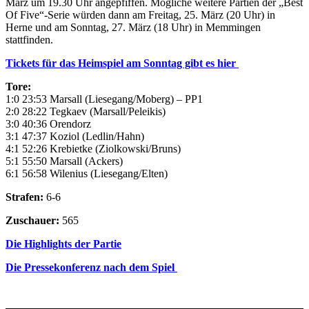
März um 19.30 Uhr angepfiffen. Mögliche weitere Partien der „Best
Of Five“-Serie würden dann am Freitag, 25. März (20 Uhr) in
Herne und am Sonntag, 27. März (18 Uhr) in Memmingen
stattfinden.
Tickets für das Heimspiel am Sonntag gibt es hier
Tore:
1:0 23:53 Marsall (Liesegang/Moberg) – PP1
2:0 28:22 Tegkaev (Marsall/Peleikis)
3:0 40:36 Orendorz
3:1 47:37 Koziol (Ledlin/Hahn)
4:1 52:26 Krebietke (Ziolkowski/Bruns)
5:1 55:50 Marsall (Ackers)
6:1 56:58 Wilenius (Liesegang/Elten)
Strafen:
6-6
Zuschauer:
565
Die Highlights der Partie
Die Pressekonferenz nach dem Spiel