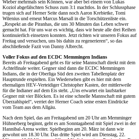
Wieber mehrmals sein Können, war aber bei einem von Lukas
Koziol abgefälschten Schuss zum 3:1 machtlos. In der Schlussphase
trugen sich auf Herner Seite dann noch Aaron Krebietke, Tomi
Wilenius und erneut Marcus Marsall in die Torschützenliste ein.
„Respekt an die Piranhas, die uns 30 Minuten das Leben schwer
gemacht hat. Für uns war es wichtig, dass wir heute alle drei Reihen
kontinuierlich einsetzen konnten. Jetzt richten wir unseren Fokus auf
Freitag und versuchen, uns bis dahin zu regenerieren“, so das
abschließende Fazit von Danny Albrecht.
Voller Fokus auf den ECDC Memmingen Indians
Bereits ab Freitagabend geht es für seine Mannschaft direkt mit dem
Achtelfinale weiter. Gegner sind dann die ECDC Memmingen
Indians, die in der Oberliga Süd den zweiten Tabellenplatz der
Hauptrunde erspielten. Ein Wiedersehen gibt es hier mit dem
ehemaligen HEV-Verteidiger Christopher Kasten, der mittlerweile
für die Indianer auf dem Eis steht. „Uns erwartet ein laufstarker
Gegner mit vier Blöcken. Es ist eine schnelle Mannschaft mit gutem
Überzahlspiel“, verriet der Herner Coach seine ersten Eindrücke
vom Team aus dem Allgäu.
Nach dem Spiel, das am Freitagabend um 20 Uhr am Memminger
Hühnerberg beginnt, geht es am Sonntagabend mit Spiel zwei in der
Hannibal-Arena weiter. Spielbeginn am 20. März ist dann wie
gewohnt um 18.30 Uhr. Das dritte Spiel wird am Dienstag, 22.