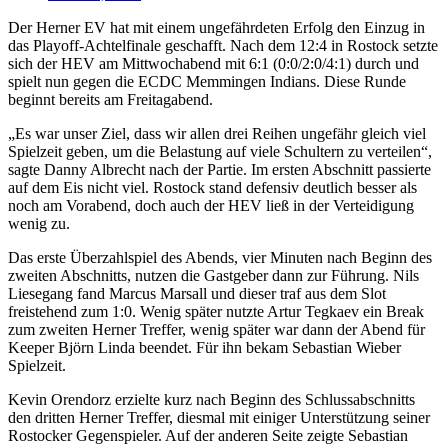
Der Herner EV hat mit einem ungefährdeten Erfolg den Einzug in
das Playoff-Achtelfinale geschafft. Nach dem 12:4 in Rostock setzte
sich der HEV am Mittwochabend mit 6:1 (0:0/2:0/4:1) durch und
spielt nun gegen die ECDC Memmingen Indians. Diese Runde
beginnt bereits am Freitagabend.
„Es war unser Ziel, dass wir allen drei Reihen ungefähr gleich viel
Spielzeit geben, um die Belastung auf viele Schultern zu verteilen“,
sagte Danny Albrecht nach der Partie. Im ersten Abschnitt passierte
auf dem Eis nicht viel. Rostock stand defensiv deutlich besser als
noch am Vorabend, doch auch der HEV ließ in der Verteidigung
wenig zu.
Das erste Überzahlspiel des Abends, vier Minuten nach Beginn des
zweiten Abschnitts, nutzen die Gastgeber dann zur Führung. Nils
Liesegang fand Marcus Marsall und dieser traf aus dem Slot
freistehend zum 1:0. Wenig später nutzte Artur Tegkaev ein Break
zum zweiten Herner Treffer, wenig später war dann der Abend für
Keeper Björn Linda beendet. Für ihn bekam Sebastian Wieber
Spielzeit.
Kevin Orendorz erzielte kurz nach Beginn des Schlussabschnitts
den dritten Herner Treffer, diesmal mit einiger Unterstützung seiner
Rostocker Gegenspieler. Auf der anderen Seite zeigte Sebastian