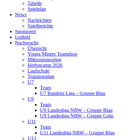
Tabelle
Spielplan
News
Nachrichten
Spielberichte
Sponsoren
Leitbild
Nachwuchs
Übersicht
Young Miners Teamshop
Mikrosponsoring
Herbstcamp 2026
Laufschule
Trainingsplan
U7
Team
U7 Bambini Liga – Gruppe Blau
U9
Team
U9 Landesliga NRW – Gruppe Blau
U9 Landesliga NRW – Gruppe Grün
U11
Team
U11 Landesliga NRW – Gruppe Blau
U13