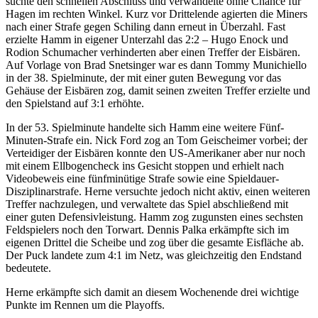
suchte den schnellen Abschluss und verwandelte ohne Chance für
Hagen im rechten Winkel. Kurz vor Drittelende agierten die Miners
nach einer Strafe gegen Schiling dann erneut in Überzahl. Fast
erzielte Hamm in eigener Unterzahl das 2:2 – Hugo Enock und
Rodion Schumacher verhinderten aber einen Treffer der Eisbären.
Auf Vorlage von Brad Snetsinger war es dann Tommy Munichiello
in der 38. Spielminute, der mit einer guten Bewegung vor das
Gehäuse der Eisbären zog, damit seinen zweiten Treffer erzielte und
den Spielstand auf 3:1 erhöhte.
In der 53. Spielminute handelte sich Hamm eine weitere Fünf-
Minuten-Strafe ein. Nick Ford zog an Tom Geischeimer vorbei; der
Verteidiger der Eisbären konnte den US-Amerikaner aber nur noch
mit einem Ellbogencheck ins Gesicht stoppen und erhielt nach
Videobeweis eine fünfminütige Strafe sowie eine Spieldauer-
Disziplinarstrafe. Herne versuchte jedoch nicht aktiv, einen weiteren
Treffer nachzulegen, und verwaltete das Spiel abschließend mit
einer guten Defensivleistung. Hamm zog zugunsten eines sechsten
Feldspielers noch den Torwart. Dennis Palka erkämpfte sich im
eigenen Drittel die Scheibe und zog über die gesamte Eisfläche ab.
Der Puck landete zum 4:1 im Netz, was gleichzeitig den Endstand
bedeutete.
Herne erkämpfte sich damit an diesem Wochenende drei wichtige
Punkte im Rennen um die Playoffs.