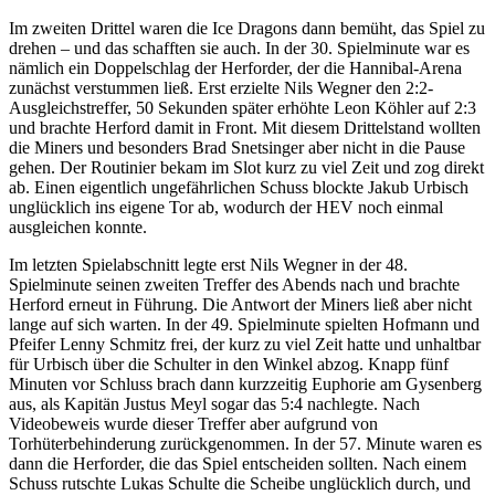
Im zweiten Drittel waren die Ice Dragons dann bemüht, das Spiel zu
drehen – und das schafften sie auch. In der 30. Spielminute war es
nämlich ein Doppelschlag der Herforder, der die Hannibal-Arena
zunächst verstummen ließ. Erst erzielte Nils Wegner den 2:2-
Ausgleichstreffer, 50 Sekunden später erhöhte Leon Köhler auf 2:3
und brachte Herford damit in Front. Mit diesem Drittelstand wollten
die Miners und besonders Brad Snetsinger aber nicht in die Pause
gehen. Der Routinier bekam im Slot kurz zu viel Zeit und zog direkt
ab. Einen eigentlich ungefährlichen Schuss blockte Jakub Urbisch
unglücklich ins eigene Tor ab, wodurch der HEV noch einmal
ausgleichen konnte.
Im letzten Spielabschnitt legte erst Nils Wegner in der 48.
Spielminute seinen zweiten Treffer des Abends nach und brachte
Herford erneut in Führung. Die Antwort der Miners ließ aber nicht
lange auf sich warten. In der 49. Spielminute spielten Hofmann und
Pfeifer Lenny Schmitz frei, der kurz zu viel Zeit hatte und unhaltbar
für Urbisch über die Schulter in den Winkel abzog. Knapp fünf
Minuten vor Schluss brach dann kurzzeitig Euphorie am Gysenberg
aus, als Kapitän Justus Meyl sogar das 5:4 nachlegte. Nach
Videobeweis wurde dieser Treffer aber aufgrund von
Torhüterbehinderung zurückgenommen. In der 57. Minute waren es
dann die Herforder, die das Spiel entscheiden sollten. Nach einem
Schuss rutschte Lukas Schulte die Scheibe unglücklich durch, und