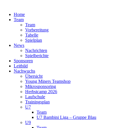
Zum
Inhalt
Home
springen
Team
Team
Vorbereitung
Tabelle
Spielplan
News
Nachrichten
Spielberichte
Sponsoren
Leitbild
Nachwuchs
Übersicht
Young Miners Teamshop
Mikrosponsoring
Herbstcamp 2026
Laufschule
Trainingsplan
U7
Team
U7 Bambini Liga – Gruppe Blau
U9
Team