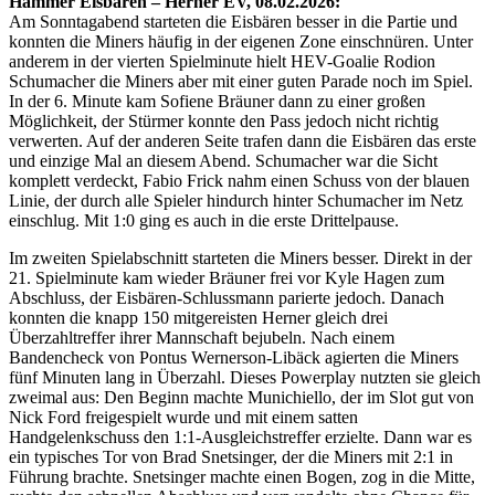
Hammer Eisbären – Herner EV, 08.02.2026:
Am Sonntagabend starteten die Eisbären besser in die Partie und
konnten die Miners häufig in der eigenen Zone einschnüren. Unter
anderem in der vierten Spielminute hielt HEV-Goalie Rodion
Schumacher die Miners aber mit einer guten Parade noch im Spiel.
In der 6. Minute kam Sofiene Bräuner dann zu einer großen
Möglichkeit, der Stürmer konnte den Pass jedoch nicht richtig
verwerten. Auf der anderen Seite trafen dann die Eisbären das erste
und einzige Mal an diesem Abend. Schumacher war die Sicht
komplett verdeckt, Fabio Frick nahm einen Schuss von der blauen
Linie, der durch alle Spieler hindurch hinter Schumacher im Netz
einschlug. Mit 1:0 ging es auch in die erste Drittelpause.
Im zweiten Spielabschnitt starteten die Miners besser. Direkt in der
21. Spielminute kam wieder Bräuner frei vor Kyle Hagen zum
Abschluss, der Eisbären-Schlussmann parierte jedoch. Danach
konnten die knapp 150 mitgereisten Herner gleich drei
Überzahltreffer ihrer Mannschaft bejubeln. Nach einem
Bandencheck von Pontus Wernerson-Libäck agierten die Miners
fünf Minuten lang in Überzahl. Dieses Powerplay nutzten sie gleich
zweimal aus: Den Beginn machte Munichiello, der im Slot gut von
Nick Ford freigespielt wurde und mit einem satten
Handgelenkschuss den 1:1-Ausgleichstreffer erzielte. Dann war es
ein typisches Tor von Brad Snetsinger, der die Miners mit 2:1 in
Führung brachte. Snetsinger machte einen Bogen, zog in die Mitte,