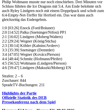
Philip Woltmann musste nur noch einschieben. Drei Minuten vor
Schluss führten die Ice Dragons mit 5:4. Am Ende belohnte sich
auch Ryley Lindgren noch mit einem Doppelpack und schob zum
6:4-Empty-Net-Treffer für Herford ein. Das war dann auch
gleichzeitig das Endergebnis.
1:0 [03:26] Enock (Ford/Bräuner)
2:0 [14:52] Palka (Snetsinger/Nifosi) PP1
2:1 [16:02] Lindgren (Moberg/Walters)
2:2 [29:24] Wegner (König/Sticha)
2:3 [30:14] Köhler (Kalnins/Avdeev)
3:3 [35:39] Snetsinger (Demmler)
3:4 [47:05] Wegner (Kovács/Pierson)
4:4 [48:44] Schmitz (Hofmann/Pfeifer)
4:5 [56:52] Woltmann (Lindgren/Pierson)
4:6 [59:47] Lindgren (Makuzki/Moberg) EN
Strafen: 2 – 6
Zuschauer: 844
SpradeTV-Buchungen: 211
Highlights der Partie
Offizielle Statistik des DEB
Pressekonferenz nach dem Spiel