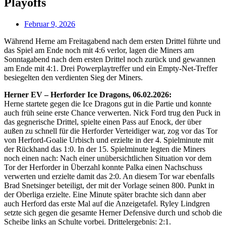
Playoffs
Februar 9, 2026
Während Herne am Freitagabend nach dem ersten Drittel führte und
das Spiel am Ende noch mit 4:6 verlor, lagen die Miners am
Sonntagabend nach dem ersten Drittel noch zurück und gewannen
am Ende mit 4:1. Drei Powerplaytreffer und ein Empty-Net-Treffer
besiegelten den verdienten Sieg der Miners.
Herner EV – Herforder Ice Dragons, 06.02.2026:
Herne startete gegen die Ice Dragons gut in die Partie und konnte
auch früh seine erste Chance verwerten. Nick Ford trug den Puck in
das gegnerische Drittel, spielte einen Pass auf Enock, der über
außen zu schnell für die Herforder Verteidiger war, zog vor das Tor
von Herford-Goalie Urbisch und erzielte in der 4. Spielminute mit
der Rückhand das 1:0. In der 15. Spielminute legten die Miners
noch einen nach: Nach einer unübersichtlichen Situation vor dem
Tor der Herforder in Überzahl konnte Palka einen Nachschuss
verwerten und erzielte damit das 2:0. An diesem Tor war ebenfalls
Brad Snetsinger beteiligt, der mit der Vorlage seinen 800. Punkt in
der Oberliga erzielte. Eine Minute später brachte sich dann aber
auch Herford das erste Mal auf die Anzeigetafel. Ryley Lindgren
setzte sich gegen die gesamte Herner Defensive durch und schob die
Scheibe links an Schulte vorbei. Drittelergebnis: 2:1.