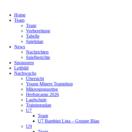
Zum
Inhalt
Home
springen
Team
Team
Vorbereitung
Tabelle
Spielplan
News
Nachrichten
Spielberichte
Sponsoren
Leitbild
Nachwuchs
Übersicht
Young Miners Teamshop
Mikrosponsoring
Herbstcamp 2026
Laufschule
Trainingsplan
U7
Team
U7 Bambini Liga – Gruppe Blau
U9
Team