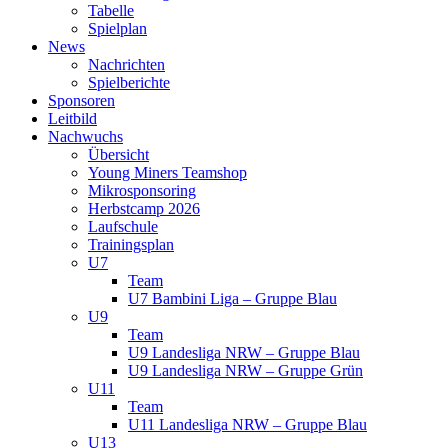
Tabelle
Spielplan
News
Nachrichten
Spielberichte
Sponsoren
Leitbild
Nachwuchs
Übersicht
Young Miners Teamshop
Mikrosponsoring
Herbstcamp 2026
Laufschule
Trainingsplan
U7
Team
U7 Bambini Liga – Gruppe Blau
U9
Team
U9 Landesliga NRW – Gruppe Blau
U9 Landesliga NRW – Gruppe Grün
U11
Team
U11 Landesliga NRW – Gruppe Blau
U13