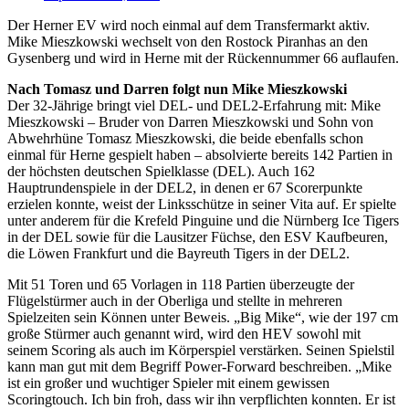
Der Herner EV wird noch einmal auf dem Transfermarkt aktiv.
Mike Mieszkowski wechselt von den Rostock Piranhas an den
Gysenberg und wird in Herne mit der Rückennummer 66 auflaufen.
Nach Tomasz und Darren folgt nun Mike Mieszkowski
Der 32-Jährige bringt viel DEL- und DEL2-Erfahrung mit: Mike
Mieszkowski – Bruder von Darren Mieszkowski und Sohn von
Abwehrhüne Tomasz Mieszkowski, die beide ebenfalls schon
einmal für Herne gespielt haben – absolvierte bereits 142 Partien in
der höchsten deutschen Spielklasse (DEL). Auch 162
Hauptrundenspiele in der DEL2, in denen er 67 Scorerpunkte
erzielen konnte, weist der Linksschütze in seiner Vita auf. Er spielte
unter anderem für die Krefeld Pinguine und die Nürnberg Ice Tigers
in der DEL sowie für die Lausitzer Füchse, den ESV Kaufbeuren,
die Löwen Frankfurt und die Bayreuth Tigers in der DEL2.
Mit 51 Toren und 65 Vorlagen in 118 Partien überzeugte der
Flügelstürmer auch in der Oberliga und stellte in mehreren
Spielzeiten sein Können unter Beweis. „Big Mike“, wie der 197 cm
große Stürmer auch genannt wird, wird den HEV sowohl mit
seinem Scoring als auch im Körperspiel verstärken. Seinen Spielstil
kann man gut mit dem Begriff Power-Forward beschreiben. „Mike
ist ein großer und wuchtiger Spieler mit einem gewissen
Scoringtouch. Ich bin froh, dass wir ihn verpflichten konnten. Er ist