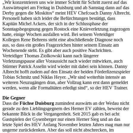
„Wir konzentrieren uns wie immer Schritt für Schritt zuerst auf das
Auswärtsspiel am Freitag in Duisburg und ab Samstag dann auf das
Derby gegen die Moskitos“ meint HEV Chefcoach Danny Albrecht.
Personell haben sich leider die Befürchtungen bestätigt, dass
Kapitän Michel Ackers, der sich in der Schlussphase der
Sonntagsbegegnung gegen Rostock eine Knieverletzung zugezogen
hatte, einige Wochen ausfallen wird. Bei seinem Verteidiger
Kollegen Rene Behrens steht eine abschließende Diagnose noch
aus, so dass ein großes Fragezeichen hinter seinem Einsatz am
Wochenende steht. Es gibt aber auch positive Nachrichten.
Verteidiger Thomas Ziolkowski kann nach längerer
Verletzungspause aller Voraussicht nach wieder mitwirken, auch
Stürmer Patrick Asselin wird wieder mit dabei sein können. Danny
Albrecht hofft zudem auf den Einsatz der beiden Förderlizenzspieler
Tobias Schmitz und Niklas Heyer. „Wir sind weiterhin intensiv an
weiteren Neuzugängen dran, aber Vollzug kann erst dann gemeldet
werden, wenn alle Formalitäten erledigt sind“, so der HEV Trainer.
Die Gegner
Dass die
Füchse Duisburg
zumindest auswärts an der Wedau nicht
gerade zu den Lieblingsgegnern des Herner EV zählen, beweist der
bekannte Blick in die Vergangenheit. Seit 2015 gab es bei acht
Gastspielen der Gysenberger nur einen Herner Sieg und an das
letzte Spiel des HEV Anfang November letzten Jahres mag man nur
ungerne zurückdenken. Aber das soll nicht abschrecken, im