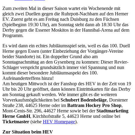
Zum zweiten Mal in dieser Saison wartet ein Wochenende mit
gleich zwei Duellen gegen die Ruhrpott-Nachbarn auf den Herner
EV. Zuerst geht es am Freitag nach Duisburg zu den Füchsen
(Spielbeginn 19:30 Uhr), am Sonntag steht dann ab 18:30 Uhr das
Derby gegen die Essener Moskitos in der Hannibal-Arena auf dem
Programm.
Es wird dann ein echtes Jubiläumsspiel sein, weil es das 100. Duell
Herne gegen Essen (unter Einbeziehung der Vorgänger-Vereine
beider Standorte) ist. Ein doppelter Grund also am
Sonntagnachmittag an den Gysenberg zu kommen: Dieser Revier-
Schlager verspricht grundsätzlich immer viel Spannung und nun
kommt dieser besondere Jubiläumsaspekt des 100.
Aufeinandertreffens hinzu!
Am heutigen Mittwoch ist der Fanshop des HEV in der Zeit von 19
Uhr bis 20 Uhr geöffnet, dann können Eintrittskarten für das Derby
am Sonntag gekauft werden. Wie immer gibt es die weiteren
Vorverkaufsmöglichkeiten bei
Schubert Bodenbeläge
, Dorstener
Straße 238, 44625 Herne oder im
Battram Hockey Pro Shop
,
Mont-Cenis-Str. 296, 44627 Herne sowie bei der
Stadtmarketing
Herne GmbH
, Kirchhofstraße 5, 44623 Herne und online bei
Ticketmaster
(siehe
HEV Homepage
).
Zur Situation beim HEV