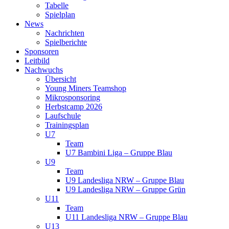
Tabelle
Spielplan
News
Nachrichten
Spielberichte
Sponsoren
Leitbild
Nachwuchs
Übersicht
Young Miners Teamshop
Mikrosponsoring
Herbstcamp 2026
Laufschule
Trainingsplan
U7
Team
U7 Bambini Liga – Gruppe Blau
U9
Team
U9 Landesliga NRW – Gruppe Blau
U9 Landesliga NRW – Gruppe Grün
U11
Team
U11 Landesliga NRW – Gruppe Blau
U13