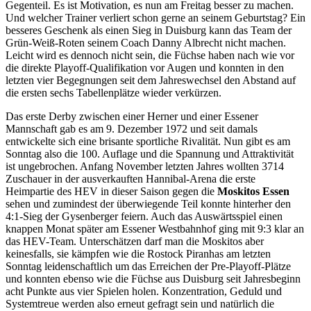
Gegenteil. Es ist Motivation, es nun am Freitag besser zu machen.
Und welcher Trainer verliert schon gerne an seinem Geburtstag? Ein
besseres Geschenk als einen Sieg in Duisburg kann das Team der
Grün-Weiß-Roten seinem Coach Danny Albrecht nicht machen.
Leicht wird es dennoch nicht sein, die Füchse haben nach wie vor
die direkte Playoff-Qualifikation vor Augen und konnten in den
letzten vier Begegnungen seit dem Jahreswechsel den Abstand auf
die ersten sechs Tabellenplätze wieder verkürzen.
Das erste Derby zwischen einer Herner und einer Essener
Mannschaft gab es am 9. Dezember 1972 und seit damals
entwickelte sich eine brisante sportliche Rivalität. Nun gibt es am
Sonntag also die 100. Auflage und die Spannung und Attraktivität
ist ungebrochen. Anfang November letzten Jahres wollten 3714
Zuschauer in der ausverkauften Hannibal-Arena die erste
Heimpartie des HEV in dieser Saison gegen die
Moskitos Essen
sehen und zumindest der überwiegende Teil konnte hinterher den
4:1-Sieg der Gysenberger feiern. Auch das Auswärtsspiel einen
knappen Monat später am Essener Westbahnhof ging mit 9:3 klar an
das HEV-Team. Unterschätzen darf man die Moskitos aber
keinesfalls, sie kämpfen wie die Rostock Piranhas am letzten
Sonntag leidenschaftlich um das Erreichen der Pre-Playoff-Plätze
und konnten ebenso wie die Füchse aus Duisburg seit Jahresbeginn
acht Punkte aus vier Spielen holen. Konzentration, Geduld und
Systemtreue werden also erneut gefragt sein und natürlich die