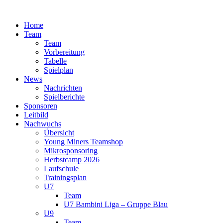
Zum
Inhalt
Home
springen
Team
Team
Vorbereitung
Tabelle
Spielplan
News
Nachrichten
Spielberichte
Sponsoren
Leitbild
Nachwuchs
Übersicht
Young Miners Teamshop
Mikrosponsoring
Herbstcamp 2026
Laufschule
Trainingsplan
U7
Team
U7 Bambini Liga – Gruppe Blau
U9
Team