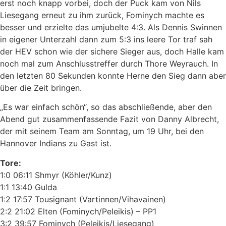
erst noch knapp vorbei, doch der Puck kam von Nils
Liesegang erneut zu ihm zurück, Fominych machte es
besser und erzielte das umjubelte 4:3. Als Dennis Swinnen
in eigener Unterzahl dann zum 5:3 ins leere Tor traf sah
der HEV schon wie der sichere Sieger aus, doch Halle kam
noch mal zum Anschlusstreffer durch Thore Weyrauch. In
den letzten 80 Sekunden konnte Herne den Sieg dann aber
über die Zeit bringen.
„Es war einfach schön“, so das abschließende, aber den
Abend gut zusammenfassende Fazit von Danny Albrecht,
der mit seinem Team am Sonntag, um 19 Uhr, bei den
Hannover Indians zu Gast ist.
Tore:
1:0 06:11 Shmyr (Köhler/Kunz)
1:1 13:40 Gulda
1:2 17:57 Tousignant (Vartinnen/Vihavainen)
2:2 21:02 Elten (Fominych/Peleikis) – PP1
3:2 39:57 Fominych (Peleikis/Liesegang)