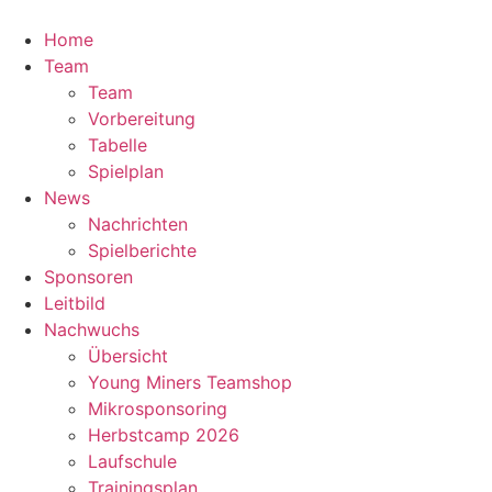
Zum
Inhalt
Home
springen
Team
Team
Vorbereitung
Tabelle
Spielplan
News
Nachrichten
Spielberichte
Sponsoren
Leitbild
Nachwuchs
Übersicht
Young Miners Teamshop
Mikrosponsoring
Herbstcamp 2026
Laufschule
Trainingsplan