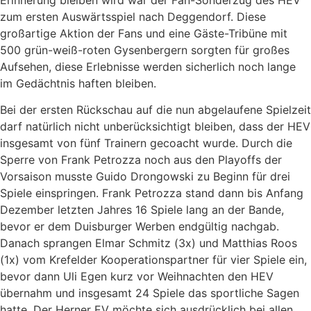
zum ersten Auswärtsspiel nach Deggendorf. Diese
großartige Aktion der Fans und eine Gäste-Tribüne mit
500 grün-weiß-roten Gysenbergern sorgten für großes
Aufsehen, diese Erlebnisse werden sicherlich noch lange
im Gedächtnis haften bleiben.
Bei der ersten Rückschau auf die nun abgelaufene Spielzeit
darf natürlich nicht unberücksichtigt bleiben, dass der HEV
insgesamt von fünf Trainern gecoacht wurde. Durch die
Sperre von Frank Petrozza noch aus den Playoffs der
Vorsaison musste Guido Drongowski zu Beginn für drei
Spiele einspringen. Frank Petrozza stand dann bis Anfang
Dezember letzten Jahres 16 Spiele lang an der Bande,
bevor er dem Duisburger Werben endgültig nachgab.
Danach sprangen Elmar Schmitz (3x) und Matthias Roos
(1x) vom Krefelder Kooperationspartner für vier Spiele ein,
bevor dann Uli Egen kurz vor Weihnachten den HEV
übernahm und insgesamt 24 Spiele das sportliche Sagen
hatte. Der Herner EV möchte sich ausdrücklich bei allen