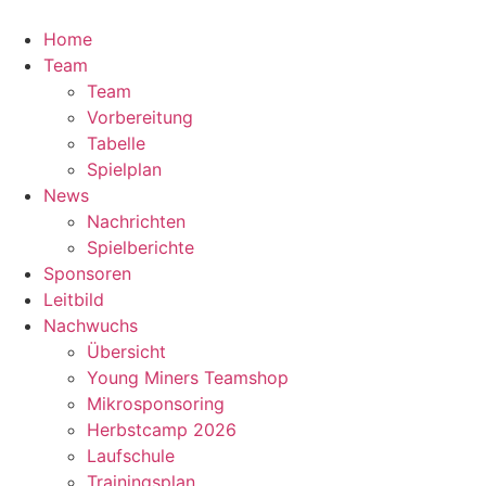
Zum
Inhalt
Home
springen
Team
Team
Vorbereitung
Tabelle
Spielplan
News
Nachrichten
Spielberichte
Sponsoren
Leitbild
Nachwuchs
Übersicht
Young Miners Teamshop
Mikrosponsoring
Herbstcamp 2026
Laufschule
Trainingsplan