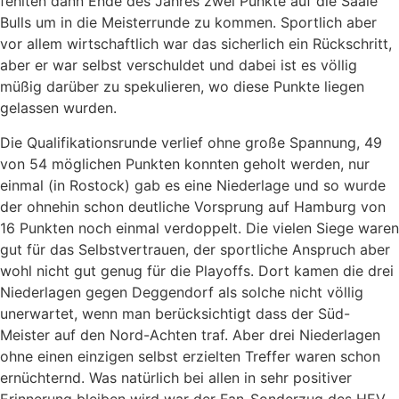
fehlten dann Ende des Jahres zwei Punkte auf die Saale
Bulls um in die Meisterrunde zu kommen. Sportlich aber
vor allem wirtschaftlich war das sicherlich ein Rückschritt,
aber er war selbst verschuldet und dabei ist es völlig
müßig darüber zu spekulieren, wo diese Punkte liegen
gelassen wurden.
Die Qualifikationsrunde verlief ohne große Spannung, 49
von 54 möglichen Punkten konnten geholt werden, nur
einmal (in Rostock) gab es eine Niederlage und so wurde
der ohnehin schon deutliche Vorsprung auf Hamburg von
16 Punkten noch einmal verdoppelt. Die vielen Siege waren
gut für das Selbstvertrauen, der sportliche Anspruch aber
wohl nicht gut genug für die Playoffs. Dort kamen die drei
Niederlagen gegen Deggendorf als solche nicht völlig
unerwartet, wenn man berücksichtigt dass der Süd-
Meister auf den Nord-Achten traf. Aber drei Niederlagen
ohne einen einzigen selbst erzielten Treffer waren schon
ernüchternd. Was natürlich bei allen in sehr positiver
Erinnerung bleiben wird war der Fan-Sonderzug des HEV