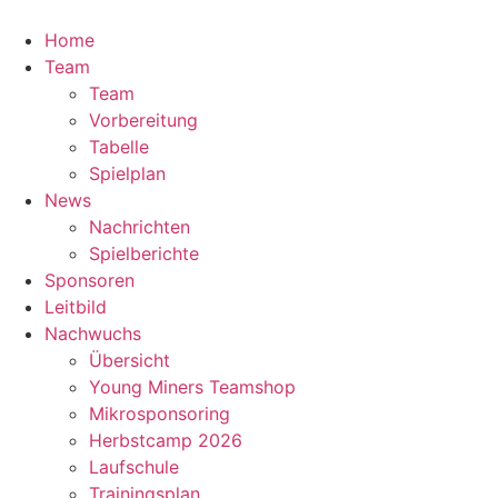
Zum
Inhalt
Home
springen
Team
Team
Vorbereitung
Tabelle
Spielplan
News
Nachrichten
Spielberichte
Sponsoren
Leitbild
Nachwuchs
Übersicht
Young Miners Teamshop
Mikrosponsoring
Herbstcamp 2026
Laufschule
Trainingsplan