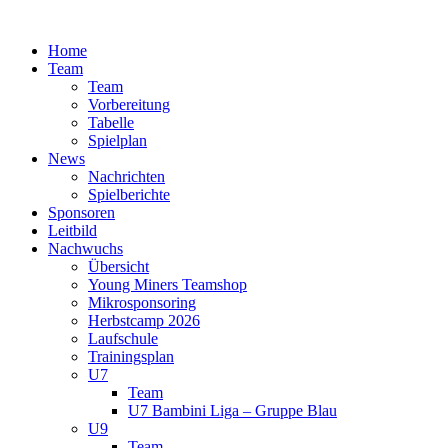
Zum
Inhalt
Home
springen
Team
Team
Vorbereitung
Tabelle
Spielplan
News
Nachrichten
Spielberichte
Sponsoren
Leitbild
Nachwuchs
Übersicht
Young Miners Teamshop
Mikrosponsoring
Herbstcamp 2026
Laufschule
Trainingsplan
U7
Team
U7 Bambini Liga – Gruppe Blau
U9
Team