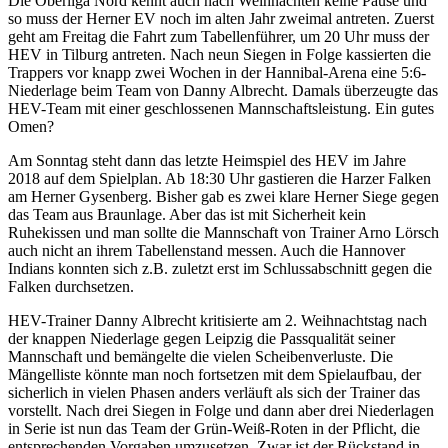
Die Oberliga Nord kennt auch nach Weihnachten keine Pause und
so muss der Herner EV noch im alten Jahr zweimal antreten. Zuerst
geht am Freitag die Fahrt zum Tabellenführer, um 20 Uhr muss der
HEV in Tilburg antreten. Nach neun Siegen in Folge kassierten die
Trappers vor knapp zwei Wochen in der Hannibal-Arena eine 5:6-
Niederlage beim Team von Danny Albrecht. Damals überzeugte das
HEV-Team mit einer geschlossenen Mannschaftsleistung. Ein gutes
Omen?
Am Sonntag steht dann das letzte Heimspiel des HEV im Jahre
2018 auf dem Spielplan. Ab 18:30 Uhr gastieren die Harzer Falken
am Herner Gysenberg. Bisher gab es zwei klare Herner Siege gegen
das Team aus Braunlage. Aber das ist mit Sicherheit kein
Ruhekissen und man sollte die Mannschaft von Trainer Arno Lörsch
auch nicht an ihrem Tabellenstand messen. Auch die Hannover
Indians konnten sich z.B. zuletzt erst im Schlussabschnitt gegen die
Falken durchsetzen.
HEV-Trainer Danny Albrecht kritisierte am 2. Weihnachtstag nach
der knappen Niederlage gegen Leipzig die Passqualität seiner
Mannschaft und bemängelte die vielen Scheibenverluste. Die
Mängelliste könnte man noch fortsetzen mit dem Spielaufbau, der
sicherlich in vielen Phasen anders verläuft als sich der Trainer das
vorstellt. Nach drei Siegen in Folge und dann aber drei Niederlagen
in Serie ist nun das Team der Grün-Weiß-Roten in der Pflicht, die
entsprechenden Vorgaben umzusetzen. Zwar ist der Rückstand in