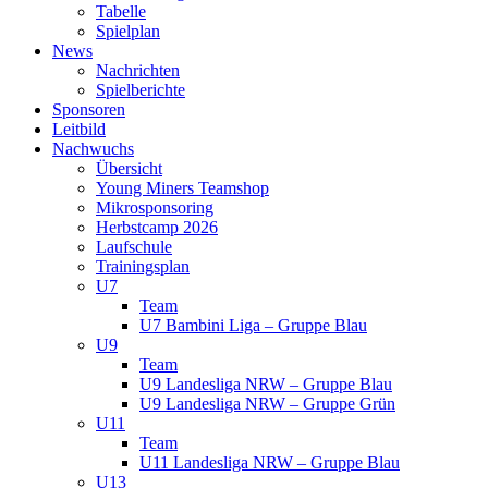
Tabelle
Spielplan
News
Nachrichten
Spielberichte
Sponsoren
Leitbild
Nachwuchs
Übersicht
Young Miners Teamshop
Mikrosponsoring
Herbstcamp 2026
Laufschule
Trainingsplan
U7
Team
U7 Bambini Liga – Gruppe Blau
U9
Team
U9 Landesliga NRW – Gruppe Blau
U9 Landesliga NRW – Gruppe Grün
U11
Team
U11 Landesliga NRW – Gruppe Blau
U13