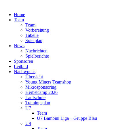
Zum
Inhalt
Home
springen
Team
Team
Vorbereitung
Tabelle
Spielplan
News
Nachrichten
Spielberichte
Sponsoren
Leitbild
Nachwuchs
Übersicht
Young Miners Teamshop
Mikrosponsoring
Herbstcamp 2026
Laufschule
Trainingsplan
U7
Team
U7 Bambini Liga – Gruppe Blau
U9
Team