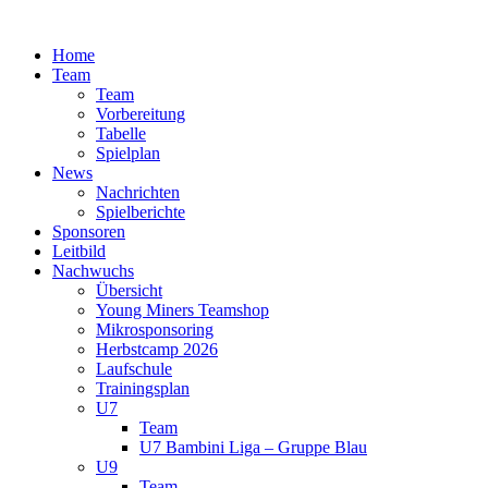
Zum
Inhalt
Home
springen
Team
Team
Vorbereitung
Tabelle
Spielplan
News
Nachrichten
Spielberichte
Sponsoren
Leitbild
Nachwuchs
Übersicht
Young Miners Teamshop
Mikrosponsoring
Herbstcamp 2026
Laufschule
Trainingsplan
U7
Team
U7 Bambini Liga – Gruppe Blau
U9
Team