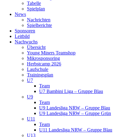
Tabelle
Spielplan
News
Nachrichten
Spielberichte
Sponsoren
Leitbild
Nachwuchs
Übersicht
Young Miners Teamshop
Mikrosponsoring
Herbstcamp 2026
Laufschule
Trainingsplan
U7
Team
U7 Bambini Liga – Gruppe Blau
U9
Team
U9 Landesliga NRW – Gruppe Blau
U9 Landesliga NRW – Gruppe Grün
U11
Team
U11 Landesliga NRW – Gruppe Blau
U13