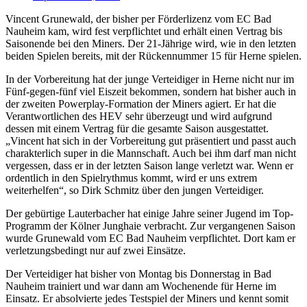
Vincent Grunewald, der bisher per Förderlizenz vom EC Bad
Nauheim kam, wird fest verpflichtet und erhält einen Vertrag bis
Saisonende bei den Miners. Der 21-Jährige wird, wie in den letzten
beiden Spielen bereits, mit der Rückennummer 15 für Herne spielen.
In der Vorbereitung hat der junge Verteidiger in Herne nicht nur im
Fünf-gegen-fünf viel Eiszeit bekommen, sondern hat bisher auch in
der zweiten Powerplay-Formation der Miners agiert. Er hat die
Verantwortlichen des HEV sehr überzeugt und wird aufgrund
dessen mit einem Vertrag für die gesamte Saison ausgestattet.
„Vincent hat sich in der Vorbereitung gut präsentiert und passt auch
charakterlich super in die Mannschaft. Auch bei ihm darf man nicht
vergessen, dass er in der letzten Saison lange verletzt war. Wenn er
ordentlich in den Spielrythmus kommt, wird er uns extrem
weiterhelfen“, so Dirk Schmitz über den jungen Verteidiger.
Der gebürtige Lauterbacher hat einige Jahre seiner Jugend im Top-
Programm der Kölner Junghaie verbracht. Zur vergangenen Saison
wurde Grunewald vom EC Bad Nauheim verpflichtet. Dort kam er
verletzungsbedingt nur auf zwei Einsätze.
Der Verteidiger hat bisher von Montag bis Donnerstag in Bad
Nauheim trainiert und war dann am Wochenende für Herne im
Einsatz. Er absolvierte jedes Testspiel der Miners und kennt somit