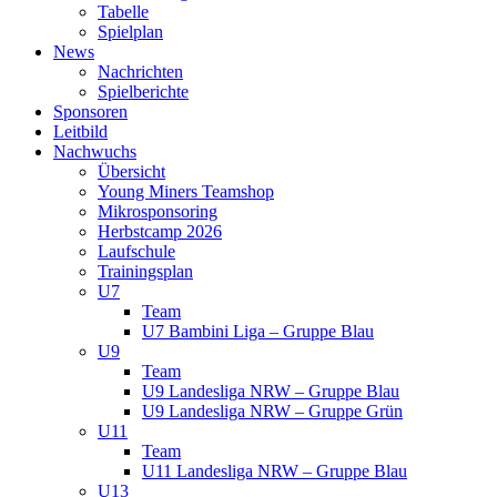
Tabelle
Spielplan
News
Nachrichten
Spielberichte
Sponsoren
Leitbild
Nachwuchs
Übersicht
Young Miners Teamshop
Mikrosponsoring
Herbstcamp 2026
Laufschule
Trainingsplan
U7
Team
U7 Bambini Liga – Gruppe Blau
U9
Team
U9 Landesliga NRW – Gruppe Blau
U9 Landesliga NRW – Gruppe Grün
U11
Team
U11 Landesliga NRW – Gruppe Blau
U13