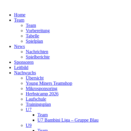
Zum
Inhalt
Home
springen
Team
Team
Vorbereitung
Tabelle
Spielplan
News
Nachrichten
Spielberichte
Sponsoren
Leitbild
Nachwuchs
Übersicht
Young Miners Teamshop
Mikrosponsoring
Herbstcamp 2026
Laufschule
Trainingsplan
U7
Team
U7 Bambini Liga – Gruppe Blau
U9
Team