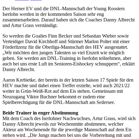
Der Herner EV und die DNL-Mannschaft der Young Roosters
Iserlohn werden in der kommenden Saison sehr eng
zusammenarbeiten. Darauf haben sich die Coaches Danny Albrecht
und Artur Grass verständigt.
So werden die Goalies Finn Becker und Sebastian Wieber sowie
Verteidiger David Kirchhoff und Stürmer Marlon Polter mit einer
Förderlizenz für die Oberliga-Mannschaft des HEV ausgestattet.
„Wir möchten den jungen Talenten so viel Eiszeit wie möglich
geben. Sie werden am DNL-Training in Iserlohn teilnehmen, aber
auch bei uns erste Luft im Senioren-Eishockey schnuppern“, erklärt
Danny Albrecht.
Aaron Krebietke, der bereits in der letzten Saison 17 Spiele für den
HEV machte und dabei einen Treffer erzielte, wird auch 2021/22
weiter in Grün-Weiß-Rot auf dem Eis stehen. Gemeinsam mit
Neuzugang Viktor Buchner bekommt er zudem eine
Spielberechtigung für die DNL-Mannschaft am Seilersee.
Beide Trainer in enger Abstimmung
Mit dem Coach des Iserlohner Nachwuchses, Artur Grass, wird sich
Danny Albrecht jeweils zur Wochenmitte abstimmen, welcher
Akteur am Wochenende für die jeweilige Mannschaft auf dem Eis
stehen wird. „Die Jungs machen bei uns die Vorbereitung mit und